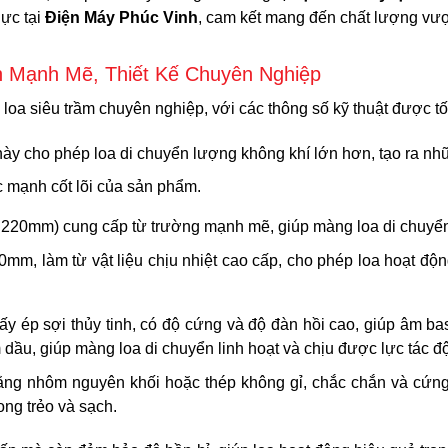
ực tại
Điện Máy Phúc Vinh
, cam kết mang đến chất lượng vượt 
h Mạnh Mẽ, Thiết Kế Chuyên Nghiệp
 loa siêu trầm chuyên nghiệp, với các thông số kỹ thuật được tố
 này cho phép loa di chuyển lượng không khí lớn hơn, tạo ra n
c mạnh cốt lõi của sản phẩm.
 220mm) cung cấp từ trường mạnh mẽ, giúp màng loa di chuyển d
mm, làm từ vật liệu chịu nhiệt cao cấp, cho phép loa hoạt độn
ấy ép sợi thủy tinh, có độ cứng và độ đàn hồi cao, giúp âm ba
 dầu, giúp màng loa di chuyển linh hoạt và chịu được lực tác 
ng nhôm nguyên khối hoặc thép không gỉ, chắc chắn và cứng
ng trẻo và sạch.