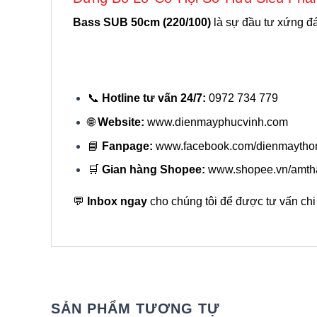
Bass SUB 50cm (220/100)
là sự đầu tư xứng đá
📞
Hotline tư vấn 24/7:
0972 734 779
🌐
Website:
www.dienmayphucvinh.com
📘
Fanpage:
www.facebook.com/dienmaytho
🛒
Gian hàng Shopee:
www.shopee.vn/amth
💬
Inbox ngay
cho chúng tôi để được tư vấn chi
SẢN PHẨM TƯƠNG TỰ