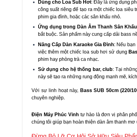
Dùng cho Loa Sub Hơi
: Đây là ứng dụng ph
công suất riêng để tạo ra một chiếc loa si
phim gia đình, hoặc các sân khấu nhỏ.
Ứng dụng trong Dàn Âm Thanh Sân Khấ
bắt buộc. Sản phẩm này cung cấp dải bass nền
Nâng Cấp Dàn Karaoke Gia Đình
: Nếu bạn
việc thêm một chiếc loa sub hơi sử dụng
Bas
phim hay phòng trà ca nhạc.
Sử dụng cho hệ thống bar, club
: Tại nhữn
này sẽ tạo ra những rung động mạnh mẽ, kích
Với sự linh hoạt này,
Bass SUB 50cm (220/10
chuyên nghiệp.
Điện Máy Phúc Vinh
tự hào là đơn vị phân ph
chúng tôi giúp bạn hoàn thiện dàn âm thanh mơ
Đừng Bỏ Lỡ Cơ Hội Sở Hữu Siêu Phẩ