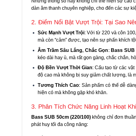
Những thông số này không chỉ thể hiện sự cao c
dàn âm thanh chuyên nghiệp, cho đến các sự kiệ
2. Điểm Nổi Bật Vượt Trội: Tại Sao 
Sức Mạnh Vượt Trội
: Với từ 220 và côn 10
mà còn “cảm” được, tạo nên sự phấn khích tột
Âm Trầm Sâu Lắng, Chắc Gọn
:
Bass SUB 
kéo dài hay ù, mà rất gọn gàng, chắc chắn, hò
Độ Bền Vượt Thời Gian
: Cấu tạo từ các vậ
độ cao mà không bị suy giảm chất lượng, là 
Tương Thích Cao
: Sản phẩm có thể dễ dàng
hiện có mà không gặp khó khăn.
3. Phân Tích Chức Năng Linh Hoạt K
Bass SUB 50cm (220/100)
không chỉ đơn thuần 
phát huy tối đa công năng: