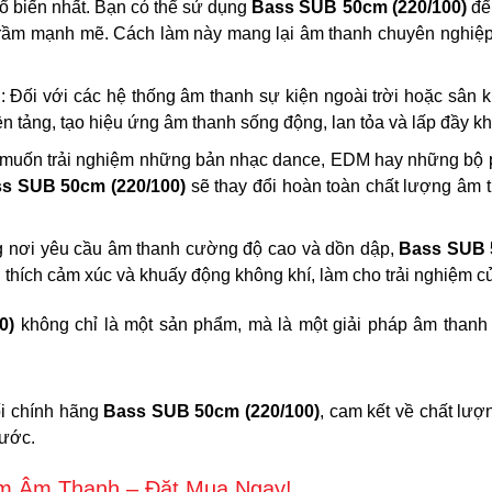
ổ biến nhất. Bạn có thể sử dụng
Bass SUB 50cm (220/100)
để 
êu trầm mạnh mẽ. Cách làm này mang lại âm thanh chuyên nghiệ
u
: Đối với các hệ thống âm thanh sự kiện ngoài trời hoặc sân k
 tảng, tạo hiệu ứng âm thanh sống động, lan tỏa và lấp đầy kh
 muốn trải nghiệm những bản nhạc dance, EDM hay những bộ 
s SUB 50cm (220/100)
sẽ thay đổi hoàn toàn chất lượng âm 
g nơi yêu cầu âm thanh cường độ cao và dồn dập,
Bass SUB 
 thích cảm xúc và khuấy động không khí, làm cho trải nghiệm 
0)
không chỉ là một sản phẩm, mà là một giải pháp âm thanh
ối chính hãng
Bass SUB 50cm (220/100)
, cam kết về chất lượ
 ước.
m Âm Thanh – Đặt Mua Ngay!