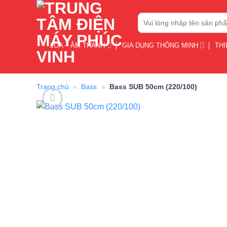
Bỏ
Tìm
qua
kiếm:
nội
dung
LOA – ÂM THANH
GIA DỤNG THÔNG MINH
THI
Trang chủ
»
Bass
»
Bass SUB 50cm (220/100)