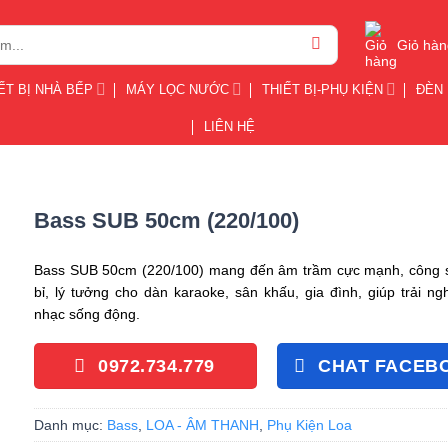
Giỏ hàn
ẾT BỊ NHÀ BẾP
MÁY LỌC NƯỚC
THIẾT BỊ-PHỤ KIỆN
ĐÈN 
LIÊN HỆ
Bass SUB 50cm (220/100)
Bass SUB 50cm (220/100) mang đến âm trầm cực mạnh, công 
bỉ, lý tưởng cho dàn karaoke, sân khấu, gia đình, giúp trải n
nhạc sống động.
0972.734.779
CHAT FACEB
Danh mục:
Bass
,
LOA - ÂM THANH
,
Phụ Kiện Loa