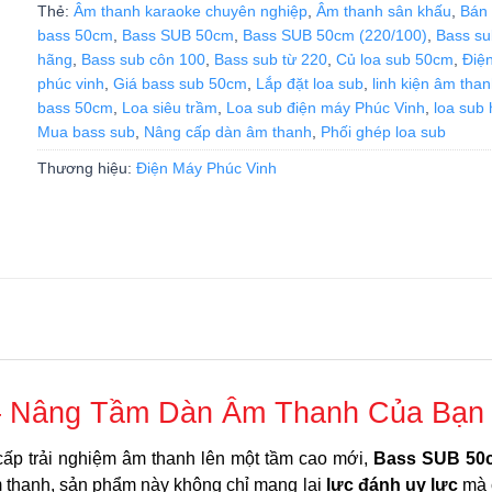
Thẻ:
Âm thanh karaoke chuyên nghiệp
,
Âm thanh sân khấu
,
Bán 
bass 50cm
,
Bass SUB 50cm
,
Bass SUB 50cm (220/100)
,
Bass su
hãng
,
Bass sub côn 100
,
Bass sub từ 220
,
Củ loa sub 50cm
,
Điệ
phúc vinh
,
Giá bass sub 50cm
,
Lắp đặt loa sub
,
linh kiện âm tha
bass 50cm
,
Loa siêu trầm
,
Loa sub điện máy Phúc Vinh
,
loa sub 
Mua bass sub
,
Nâng cấp dàn âm thanh
,
Phối ghép loa sub
Thương hiệu:
Điện Máy Phúc Vinh
– Nâng Tầm Dàn Âm Thanh Của Bạn
cấp trải nghiệm âm thanh lên một tầm cao mới,
Bass SUB 50c
 thanh, sản phẩm này không chỉ mang lại
lực đánh uy lực
mà c