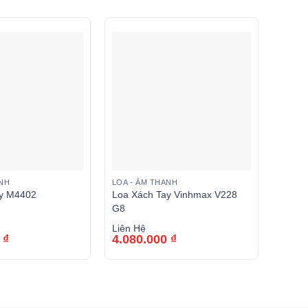
ANH
LOA - ÂM THANH
LOA - 
ay M4402
Loa Xách Tay Vinhmax V228
Loa K
G8
VINHM
Liên Hệ
Liên 
0
₫
4.080.000
₫
3.28