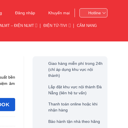
g
Đăng nhập
Khuyến mại
Hotline
NLMT – ĐIỆN NLMT
ĐIỆN TỬ-TIVI
CẨM NANG
Giao hàng miễn phí trong 24h
(chỉ áp dụng khu vực nội
thành)
suất bền
ghiệm âm
Lắp đặt khu vực nội thành Đà
Nẵng (liên hệ tư vấn)
OOK
Thanh toán online hoặc khi
nhận hàng
Bảo hành tận nhà theo hãng