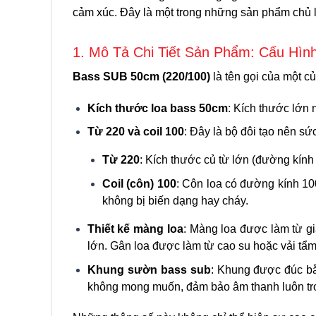
cảm xúc. Đây là một trong những sản phẩm chủ l
1. Mô Tả Chi Tiết Sản Phẩm: Cấu Hìn
Bass SUB 50cm (220/100)
là tên gọi của một củ
Kích thước
loa bass 50cm
: Kích thước lớn
Từ 220 và coil 100
: Đây là bộ đôi tạo nên sứ
Từ 220
: Kích thước củ từ lớn (đường kính
Coil (côn) 100
: Côn loa có đường kính 100
không bị biến dạng hay cháy.
Thiết kế màng loa
: Màng loa được làm từ gi
lớn. Gân loa được làm từ cao su hoặc vải tẩm
Khung sườn
bass sub
: Khung được đúc bằ
không mong muốn, đảm bảo âm thanh luôn tro