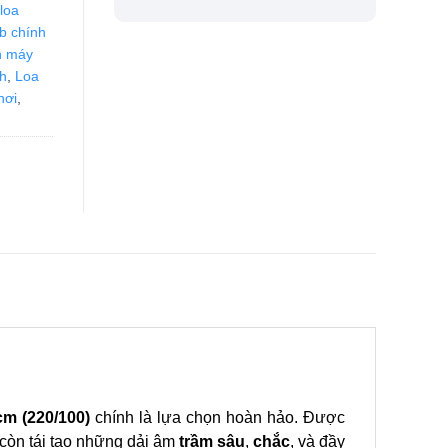
loa
b chính
n máy
nh
,
Loa
hơi
,
m (220/100)
chính là lựa chọn hoàn hảo. Được
òn tái tạo những dải âm
trầm sâu
,
chắc
, và đầy