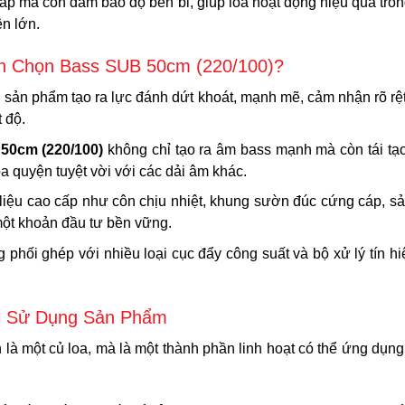
ấp mà còn đảm bảo độ bền bỉ, giúp loa hoạt động hiệu quả trong
n lớn.
Nên Chọn Bass SUB 50cm (220/100)?
0, sản phẩm tạo ra lực đánh dứt khoát, mạnh mẽ, cảm nhận rõ r
 độ.
50cm (220/100)
không chỉ tạo ra âm bass mạnh mà còn tái tạ
a quyện tuyệt vời với các dải âm khác.
t liệu cao cấp như côn chịu nhiệt, khung sườn đúc cứng cáp, 
một khoản đầu tư bền vững.
 phối ghép với nhiều loại cục đẩy công suất và bộ xử lý tín h
hi Sử Dụng Sản Phẩm
là một củ loa, mà là một thành phần linh hoạt có thể ứng dụng