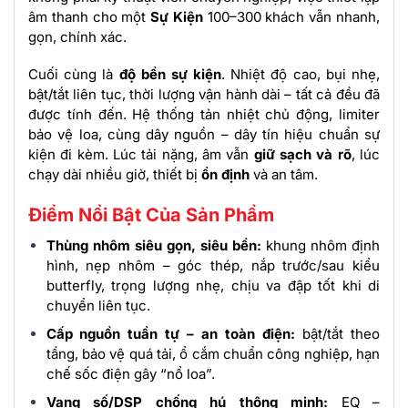
âm thanh cho một
Sự Kiện
100–300 khách vẫn nhanh,
gọn, chính xác.
Cuối cùng là
độ bền sự kiện
. Nhiệt độ cao, bụi nhẹ,
bật/tắt liên tục, thời lượng vận hành dài – tất cả đều đã
được tính đến. Hệ thống tản nhiệt chủ động, limiter
bảo vệ loa, cùng dây nguồn – dây tín hiệu chuẩn sự
kiện đi kèm. Lúc tải nặng, âm vẫn
giữ sạch và rõ
, lúc
chạy dài nhiều giờ, thiết bị
ổn định
và an tâm.
Điểm Nổi Bật Của Sản Phẩm
Thùng nhôm siêu gọn, siêu bền:
khung nhôm định
hình, nẹp nhôm – góc thép, nắp trước/sau kiểu
butterfly, trọng lượng nhẹ, chịu va đập tốt khi di
chuyển liên tục.
Cấp nguồn tuần tự – an toàn điện:
bật/tắt theo
tầng, bảo vệ quá tải, ổ cắm chuẩn công nghiệp, hạn
chế sốc điện gây “nổ loa”.
Vang số/DSP chống hú thông minh:
EQ –