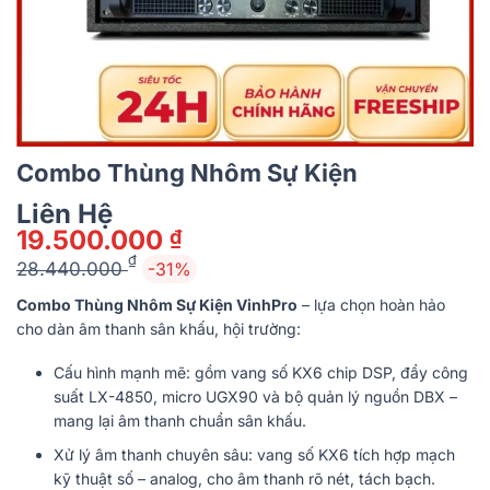
Combo Thùng Nhôm Sự Kiện
Liên Hệ
19.500.000
₫
₫
28.440.000
-31%
Giá
Giá
Combo Thùng Nhôm Sự Kiện VinhPro
– lựa chọn hoàn hảo
gốc
hiện
cho dàn âm thanh sân khấu, hội trường:
là:
tại
28.440.000 ₫.
là:
Cấu hình mạnh mẽ: gồm vang số KX6 chip DSP, đẩy công
19.500.000 ₫.
suất LX-4850, micro UGX90 và bộ quản lý nguồn DBX –
mang lại âm thanh chuẩn sân khấu.
Xử lý âm thanh chuyên sâu: vang số KX6 tích hợp mạch
kỹ thuật số – analog, cho âm thanh rõ nét, tách bạch.