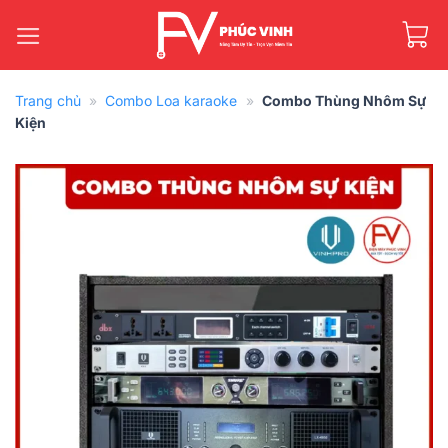
Bỏ
qua
nội
dung
Trang chủ
»
Combo Loa karaoke
»
Combo Thùng Nhôm Sự
Kiện