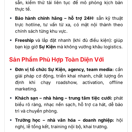
sẵn, kiểm thử tải liên tục để mô phỏng kịch bản
thực tế.
Bảo hành chính hãng – hỗ trợ 24H:
sẵn kỹ thuật
trực hotline, tư vấn từ xa, có mặt nội thành theo
chính sách từng khu vực.
Freeship
và lắp đặt nhanh (khi đủ điều kiện): giúp
bạn kịp giờ
Sự Kiện
mà không vướng khâu logistics.
Sản Phẩm Phù Hợp Toàn Diện Với
Đơn vị tổ chức Sự Kiện, agency, team media:
cần
giải pháp cơ động, triển khai nhanh, chất lượng ổn
định khi chạy roadshow, activation, offline
marketing.
Khách sạn – nhà hàng – trung tâm tiệc cưới:
phát
biểu rõ ràng, nhạc nền sạch, hỗ trợ ca hát, dễ bảo
trì và chuyển phòng.
Trường học – nhà văn hóa – doanh nghiệp:
hội
nghị, lễ tổng kết, training nội bộ, khai trương.