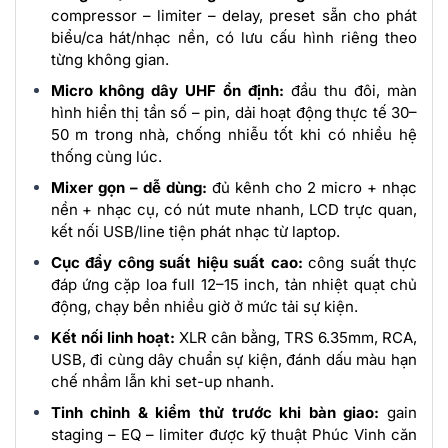
compressor – limiter – delay, preset sẵn cho phát
biểu/ca hát/nhạc nền, có lưu cấu hình riêng theo
từng không gian.
Micro không dây UHF ổn định:
đầu thu đôi, màn
hình hiển thị tần số – pin, dải hoạt động thực tế 30–
50 m trong nhà, chống nhiễu tốt khi có nhiều hệ
thống cùng lúc.
Mixer gọn – dễ dùng:
đủ kênh cho 2 micro + nhạc
nền + nhạc cụ, có nút mute nhanh, LCD trực quan,
kết nối USB/line tiện phát nhạc từ laptop.
Cục đẩy công suất hiệu suất cao:
công suất thực
đáp ứng cặp loa full 12–15 inch, tản nhiệt quạt chủ
động, chạy bền nhiều giờ ở mức tải sự kiện.
Kết nối linh hoạt:
XLR cân bằng, TRS 6.35mm, RCA,
USB, đi cùng dây chuẩn sự kiện, đánh dấu màu hạn
chế nhầm lẫn khi set-up nhanh.
Tinh chỉnh & kiểm thử trước khi bàn giao:
gain
staging – EQ – limiter được kỹ thuật Phúc Vinh căn