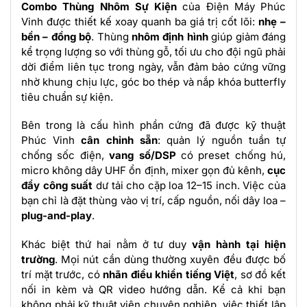
Combo Thùng Nhôm Sự Kiện
của Điện Máy Phúc
Vinh được thiết kế xoay quanh ba giá trị cốt lõi:
nhẹ –
bền – đồng bộ
. Thùng
nhôm định hình
giúp giảm đáng
kể trọng lượng so với thùng gỗ, tối ưu cho đội ngũ phải
dời điểm liên tục trong ngày, vẫn đảm bảo cứng vững
nhờ khung chịu lực, góc bo thép và nắp khóa butterfly
tiêu chuẩn sự kiện.
Bên trong là cấu hình phần cứng đã được kỹ thuật
Phúc Vinh
cân chỉnh sẵn
: quản lý nguồn tuần tự
chống sốc điện,
vang số/DSP
có preset chống hú,
micro không dây UHF ổn định, mixer gọn đủ kênh,
cục
đẩy công suất
dư tải cho cặp loa 12–15 inch. Việc của
bạn chỉ là đặt thùng vào vị trí, cấp nguồn, nối dây loa –
plug-and-play
.
Khác biệt thứ hai nằm ở tư duy
vận hành tại hiện
trường
. Mọi nút cần dùng thường xuyên đều được bố
trí mặt trước, có
nhãn điều khiển tiếng Việt
, sơ đồ kết
nối in kèm và QR video hướng dẫn. Kể cả khi bạn
không phải kỹ thuật viên chuyên nghiệp, việc thiết lập