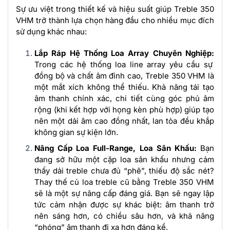
Sự ưu việt trong thiết kế và hiệu suất giúp Treble 350
VHM trở thành lựa chọn hàng đầu cho nhiều mục đích
sử dụng khác nhau:
Lắp Ráp Hệ Thống Loa Array Chuyên Nghiệp:
Trong các hệ thống loa line array yêu cầu sự
đồng bộ và chất âm đỉnh cao, Treble 350 VHM là
một mắt xích không thể thiếu. Khả năng tái tạo
âm thanh chính xác, chi tiết cùng góc phủ âm
rộng (khi kết hợp với họng kèn phù hợp) giúp tạo
nên một dải âm cao đồng nhất, lan tỏa đều khắp
không gian sự kiện lớn.
Nâng Cấp Loa Full-Range, Loa Sân Khấu:
Bạn
đang sở hữu một cặp loa sân khấu nhưng cảm
thấy dải treble chưa đủ “phê”, thiếu độ sắc nét?
Thay thế củ loa treble cũ bằng Treble 350 VHM
sẽ là một sự nâng cấp đáng giá. Bạn sẽ ngay lập
tức cảm nhận được sự khác biệt: âm thanh trở
nên sáng hơn, có chiều sâu hơn, và khả năng
“phóng” âm thanh đi xa hơn đáng kể.