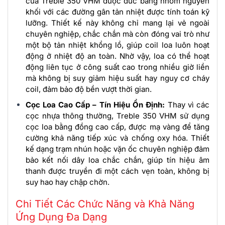
của Treble 350 VHM được đúc bằng nhôm nguyên
khối với các đường gân tản nhiệt được tính toán kỹ
lưỡng. Thiết kế này không chỉ mang lại vẻ ngoài
chuyên nghiệp, chắc chắn mà còn đóng vai trò như
một bộ tản nhiệt khổng lồ, giúp coil loa luôn hoạt
động ở nhiệt độ an toàn. Nhờ vậy, loa có thể hoạt
động liên tục ở công suất cao trong nhiều giờ liền
mà không bị suy giảm hiệu suất hay nguy cơ cháy
coil, đảm bảo độ bền vượt thời gian.
Cọc Loa Cao Cấp – Tín Hiệu Ổn Định:
Thay vì các
cọc nhựa thông thường, Treble 350 VHM sử dụng
cọc loa bằng đồng cao cấp, được mạ vàng để tăng
cường khả năng tiếp xúc và chống oxy hóa. Thiết
kế dạng trạm nhún hoặc vặn ốc chuyên nghiệp đảm
bảo kết nối dây loa chắc chắn, giúp tín hiệu âm
thanh được truyền đi một cách vẹn toàn, không bị
suy hao hay chập chờn.
Chi Tiết Các Chức Năng và Khả Năng
Ứng Dụng Đa Dạng