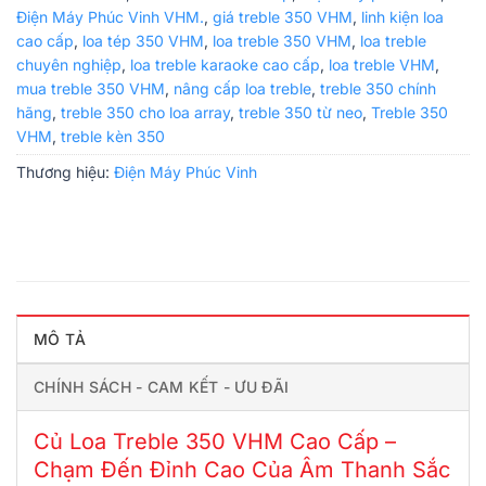
Điện Máy Phúc Vinh VHM.
,
giá treble 350 VHM
,
linh kiện loa
cao cấp
,
loa tép 350 VHM
,
loa treble 350 VHM
,
loa treble
chuyên nghiệp
,
loa treble karaoke cao cấp
,
loa treble VHM
,
mua treble 350 VHM
,
nâng cấp loa treble
,
treble 350 chính
hãng
,
treble 350 cho loa array
,
treble 350 từ neo
,
Treble 350
VHM
,
treble kèn 350
Thương hiệu:
Điện Máy Phúc Vinh
MÔ TẢ
CHÍNH SÁCH - CAM KẾT - ƯU ĐÃI
Củ Loa Treble 350 VHM Cao Cấp –
Chạm Đến Đỉnh Cao Của Âm Thanh Sắc