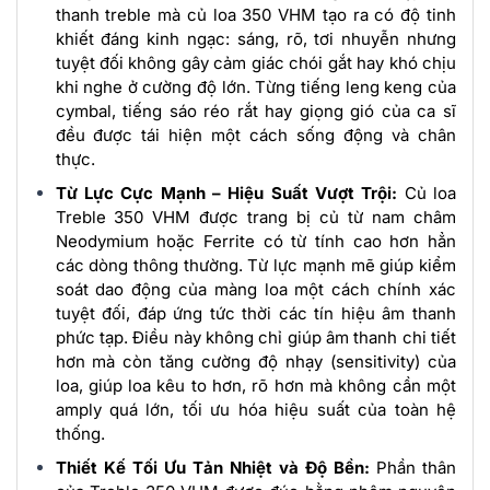
thanh treble mà củ loa 350 VHM tạo ra có độ tinh
khiết đáng kinh ngạc: sáng, rõ, tơi nhuyễn nhưng
tuyệt đối không gây cảm giác chói gắt hay khó chịu
khi nghe ở cường độ lớn. Từng tiếng leng keng của
cymbal, tiếng sáo réo rắt hay giọng gió của ca sĩ
đều được tái hiện một cách sống động và chân
thực.
Từ Lực Cực Mạnh – Hiệu Suất Vượt Trội:
Củ loa
Treble 350 VHM được trang bị củ từ nam châm
Neodymium hoặc Ferrite có từ tính cao hơn hẳn
các dòng thông thường. Từ lực mạnh mẽ giúp kiểm
soát dao động của màng loa một cách chính xác
tuyệt đối, đáp ứng tức thời các tín hiệu âm thanh
phức tạp. Điều này không chỉ giúp âm thanh chi tiết
hơn mà còn tăng cường độ nhạy (sensitivity) của
loa, giúp loa kêu to hơn, rõ hơn mà không cần một
amply quá lớn, tối ưu hóa hiệu suất của toàn hệ
thống.
Thiết Kế Tối Ưu Tản Nhiệt và Độ Bền:
Phần thân