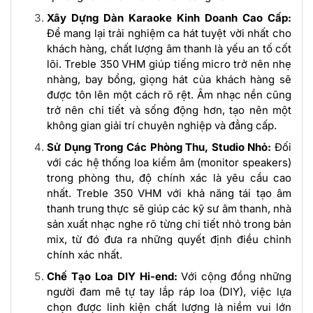
Xây Dựng Dàn Karaoke Kinh Doanh Cao Cấp:
Để mang lại trải nghiệm ca hát tuyệt vời nhất cho
khách hàng, chất lượng âm thanh là yếu an tố cốt
lõi. Treble 350 VHM giúp tiếng micro trở nên nhẹ
nhàng, bay bổng, giọng hát của khách hàng sẽ
được tôn lên một cách rõ rệt. Âm nhạc nền cũng
trở nên chi tiết và sống động hơn, tạo nên một
không gian giải trí chuyên nghiệp và đẳng cấp.
Sử Dụng Trong Các Phòng Thu, Studio Nhỏ:
Đối
với các hệ thống loa kiểm âm (monitor speakers)
trong phòng thu, độ chính xác là yêu cầu cao
nhất. Treble 350 VHM với khả năng tái tạo âm
thanh trung thực sẽ giúp các kỹ sư âm thanh, nhà
sản xuất nhạc nghe rõ từng chi tiết nhỏ trong bản
mix, từ đó đưa ra những quyết định điều chỉnh
chính xác nhất.
Chế Tạo Loa DIY Hi-end:
Với cộng đồng những
người đam mê tự tay lắp ráp loa (DIY), việc lựa
chọn được linh kiện chất lượng là niềm vui lớn