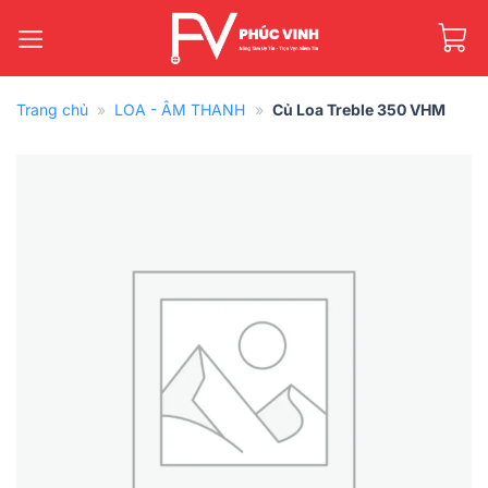
Bỏ
qua
nội
dung
Trang chủ
»
LOA - ÂM THANH
»
Củ Loa Treble 350 VHM