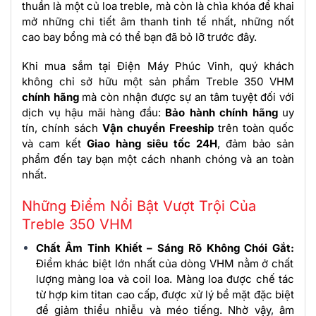
thuần là một củ loa treble, mà còn là chìa khóa để khai
mở những chi tiết âm thanh tinh tế nhất, những nốt
cao bay bổng mà có thể bạn đã bỏ lỡ trước đây.
Khi mua sắm tại Điện Máy Phúc Vinh, quý khách
không chỉ sở hữu một sản phẩm Treble 350 VHM
chính hãng
mà còn nhận được sự an tâm tuyệt đối với
dịch vụ hậu mãi hàng đầu:
Bảo hành chính hãng
uy
tín, chính sách
Vận chuyển Freeship
trên toàn quốc
và cam kết
Giao hàng siêu tốc 24H
, đảm bảo sản
phẩm đến tay bạn một cách nhanh chóng và an toàn
nhất.
Những Điểm Nổi Bật Vượt Trội Của
Treble 350 VHM
Chất Âm Tinh Khiết – Sáng Rõ Không Chói Gắt:
Điểm khác biệt lớn nhất của dòng VHM nằm ở chất
lượng màng loa và coil loa. Màng loa được chế tác
từ hợp kim titan cao cấp, được xử lý bề mặt đặc biệt
để giảm thiểu nhiễu và méo tiếng. Nhờ vậy, âm