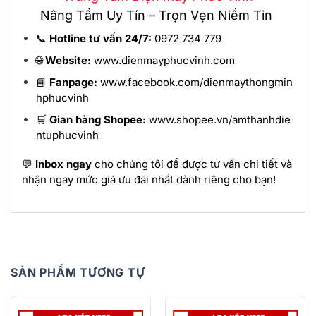
Nâng Tầm Uy Tín – Trọn Vẹn Niềm Tin
📞
Hotline tư vấn 24/7:
0972 734 779
🌐
Website:
www.dienmayphucvinh.com
📘
Fanpage:
www.facebook.com/dienmaythongmin
hphucvinh
🛒
Gian hàng Shopee:
www.shopee.vn/amthanhdie
ntuphucvinh
💬
Inbox ngay
cho chúng tôi để được tư vấn chi tiết và
nhận ngay mức giá ưu đãi nhất dành riêng cho bạn!
SẢN PHẨM TƯƠNG TỰ