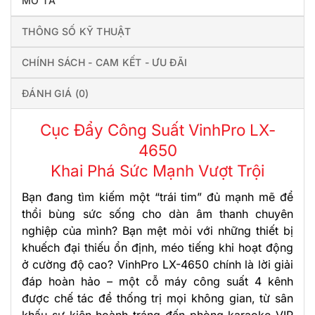
MÔ TẢ
THÔNG SỐ KỸ THUẬT
CHÍNH SÁCH - CAM KẾT - ƯU ĐÃI
ĐÁNH GIÁ (0)
Cục Đẩy Công Suất VinhPro LX-
4650
Khai Phá Sức Mạnh Vượt Trội
Bạn đang tìm kiếm một “trái tim” đủ mạnh mẽ để
thổi bùng sức sống cho dàn âm thanh chuyên
nghiệp của mình? Bạn mệt mỏi với những thiết bị
khuếch đại thiếu ổn định, méo tiếng khi hoạt động
ở cường độ cao? VinhPro LX-4650 chính là lời giải
đáp hoàn hảo – một cỗ máy công suất 4 kênh
được chế tác để thống trị mọi không gian, từ sân