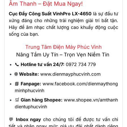
Âm Thanh – Đặt Mua Ngay!
Cục Đẩy Công Suất VinhPro LX-4650
là sự đầu tư
xứng đáng cho những trải nghiệm giải trí bất tận.
Hãy để âm nhạc chất lượng cao khuấy động cuộc
sống của bạn.
Trung Tâm Điện Máy Phúc Vinh
Nâng Tầm Uy Tín – Trọn Vẹn Niềm Tin
📞
Hotline tư vấn 24/7:
0972 734 779
🌐
Website:
www.dienmayphucvinh.com
📘
Fanpage:
www.facebook.com/dienmaythong
minhphucvinh
🛒
Gian hàng Shopee:
www.shopee.vn/amthanh
dientuphucvinh
💬
Inbox ngay
cho chúng tôi để được tư vấn chi
tiết và nhận ngay mức giá ưu đãi nhất dành riêng