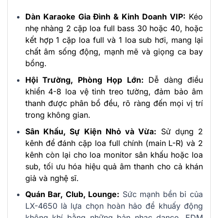
Dàn Karaoke Gia Đình & Kinh Doanh VIP:
Kéo
nhẹ nhàng 2 cặp loa full bass 30 hoặc 40, hoặc
kết hợp 1 cặp loa full và 1 loa sub hơi, mang lại
chất âm sống động, mạnh mẽ và giọng ca bay
bổng.
Hội Trường, Phòng Họp Lớn:
Dễ dàng điều
khiển 4-8 loa vệ tinh treo tường, đảm bảo âm
thanh được phân bổ đều, rõ ràng đến mọi vị trí
trong không gian.
Sân Khấu, Sự Kiện Nhỏ và Vừa:
Sử dụng 2
kênh để đánh cặp loa full chính (main L-R) và 2
kênh còn lại cho loa monitor sân khấu hoặc loa
sub, tối ưu hóa hiệu quả âm thanh cho cả khán
giả và nghệ sĩ.
Quán Bar, Club, Lounge:
Sức mạnh bền bỉ của
LX-4650 là lựa chọn hoàn hảo để khuấy động
không khí bằng những bản nhạc dance, EDM