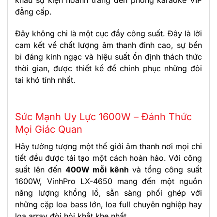
khấu sự kiện hoành tráng đến phòng karaoke VIP
đẳng cấp.
Đây không chỉ là một cục đẩy công suất. Đây là lời
cam kết về chất lượng âm thanh đỉnh cao, sự bền
bỉ đáng kinh ngạc và hiệu suất ổn định thách thức
thời gian, được thiết kế để chinh phục những đôi
tai khó tính nhất.
Sức Mạnh Uy Lực 1600W – Đánh Thức
Mọi Giác Quan
Hãy tưởng tượng một thế giới âm thanh nơi mọi chi
tiết đều được tái tạo một cách hoàn hảo. Với công
suất lên đến
400W mỗi kênh
và tổng công suất
1600W, VinhPro LX-4650 mang đến một nguồn
năng lượng khổng lồ, sẵn sàng phối ghép với
những cặp loa bass lớn, loa full chuyên nghiệp hay
loa array đòi hỏi khắt khe nhất.