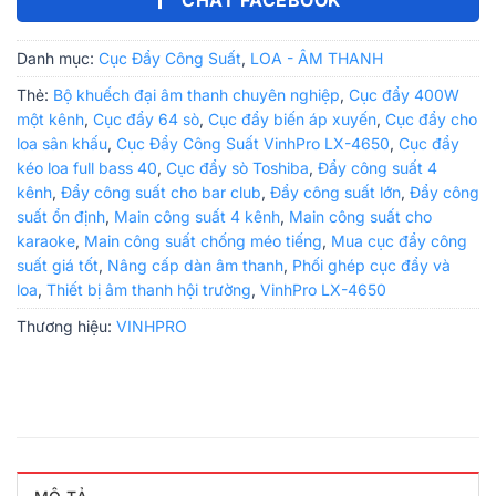
Danh mục:
Cục Đẩy Công Suất
,
LOA - ÂM THANH
Thẻ:
Bộ khuếch đại âm thanh chuyên nghiệp
,
Cục đẩy 400W
một kênh
,
Cục đẩy 64 sò
,
Cục đẩy biến áp xuyến
,
Cục đẩy cho
loa sân khấu
,
Cục Đẩy Công Suất VinhPro LX-4650
,
Cục đẩy
kéo loa full bass 40
,
Cục đẩy sò Toshiba
,
Đẩy công suất 4
kênh
,
Đẩy công suất cho bar club
,
Đẩy công suất lớn
,
Đẩy công
suất ổn định
,
Main công suất 4 kênh
,
Main công suất cho
karaoke
,
Main công suất chống méo tiếng
,
Mua cục đẩy công
suất giá tốt
,
Nâng cấp dàn âm thanh
,
Phối ghép cục đẩy và
loa
,
Thiết bị âm thanh hội trường
,
VinhPro LX-4650
Thương hiệu:
VINHPRO