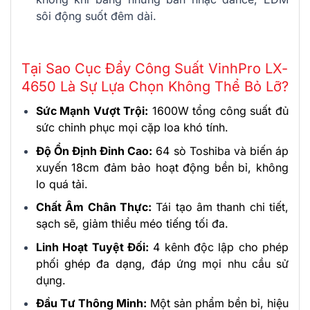
sôi động suốt đêm dài.
Tại Sao Cục Đẩy Công Suất VinhPro LX-
4650 Là Sự Lựa Chọn Không Thể Bỏ Lỡ?
Sức Mạnh Vượt Trội:
1600W tổng công suất đủ
sức chinh phục mọi cặp loa khó tính.
Độ Ổn Định Đỉnh Cao:
64 sò Toshiba và biến áp
xuyến 18cm đảm bảo hoạt động bền bỉ, không
lo quá tải.
Chất Âm Chân Thực:
Tái tạo âm thanh chi tiết,
sạch sẽ, giảm thiểu méo tiếng tối đa.
Linh Hoạt Tuyệt Đối:
4 kênh độc lập cho phép
phối ghép đa dạng, đáp ứng mọi nhu cầu sử
dụng.
Đầu Tư Thông Minh:
Một sản phẩm bền bỉ, hiệu