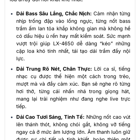
Dải Bass Sâu Lắng, Chắc Nịch:
Cảm nhận từng
nhịp trống đập vào lồng ngực, từng nốt bass
trầm ấm lan tỏa khắp không gian mà không hề
có dấu hiệu ù rền hay mất kiểm soát. Sức mạnh
vượt trội giúp LX-4650 dễ dàng “kéo” những
cặp loa khó tính nhất, tái tạo dải trầm đầy nội
lực.
Dải Trung Rõ Nét, Chân Thực:
Lời ca sĩ, tiếng
nhạc cụ được thể hiện một cách trong trẻo,
mượt mà và đầy cảm xúc. Bạn sẽ nghe rõ từng
hơi thở, từng cái nhấn nhá trong giọng hát,
mang lại trải nghiệm như đang nghe live trực
tiếp.
Dải Cao Tươi Sáng, Tinh Tế:
Những nốt cao vút
lên thánh thót, không chói gắt, không vỡ tiếng
ngay cả ở mức âm lượng lớn. Âm thanh luôn giữ
được sự chi tiết và tinh khiết, hoàn thiện một