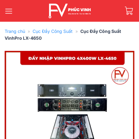
Bỏ
qua
nội
dung
Trang chủ
»
Cục Đẩy Công Suất
»
Cục Đẩy Công Suất
VinhPro LX-4650