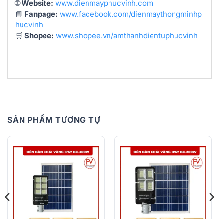
🌐
Website:
www.dienmayphucvinh.com
📘
Fanpage:
www.facebook.com/dienmaythongminhp
hucvinh
🛒
Shopee:
www.shopee.vn/amthanhdientuphucvinh
SẢN PHẨM TƯƠNG TỰ