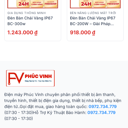
GIA DỤNG THÔNG MINH
ĐÈN NĂNG LƯỢNG MẶT TRỜI
Đèn Bàn Chải Vàng IP67
Đèn Bàn Chải Vàng IP67
BC-300w
BC-200W – Giải Pháp
Chiếu Sáng Ngoài Trời Siêu
1.243.000
₫
918.000
₫
Sáng, Tiết Kiệm Điện Và
Độ Bền Cao
Điện máy Phúc Vinh chuyên phân phối thiết bị âm thanh,
truyền hình, thiết bị điện gia dụng, thiết bị nhà bếp, phụ kiện
điện tử..Gọi đặt mua, giao hàng toàn quốc:
0972.734.779
(07:30 - 17:30)Hỗ Trợ Kỹ Thuật Bảo Hành:
0972.734.779
(07:30 - 17:30)