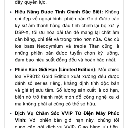
đầy quyền lực.
Hiệu Năng Được Tinh Chỉnh Đặc Biệt:
Không
chỉ đẹp về ngoại hình, phiên bản Gold được các
kỹ sư âm thanh hàng đầu tinh chỉnh lại bộ xử lý
DSP-X, tối ưu hóa dải tần để mang lại chất âm
cân bằng, chi tiết và trong trẻo hơn nữa. Các củ
loa bass Neodymium và treble Titan cũng là
những phiên bản được tuyển chọn kỹ lưỡng,
đảm bảo hiệu suất đồng đều và hoàn hảo nhất.
Phiên Bản Giới Hạn (Limited Edition):
Mỗi chiếc
loa VP8012 Gold Edition xuất xưởng đều được
đánh số series riêng, khẳng định tính độc bản
và giá trị sưu tầm. Số lượng sản xuất là có hạn,
biến nó trở thành một món đồ công nghệ xa xỉ
mà không phải ai cũng có thể sở hữu.
Dịch Vụ Chăm Sóc VVIP Từ Điện Máy Phúc
Vinh:
Với phiên bản giới hạn này, chúng tôi
cung cấp gói dịch vụ VVIP: Giao hàng ưu tiên,