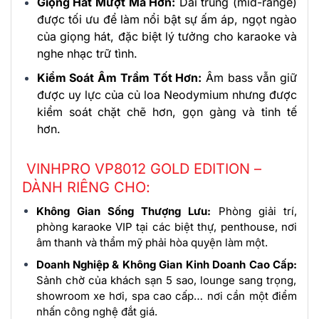
Giọng Hát Mượt Mà Hơn:
Dải trung (mid-range)
được tối ưu để làm nổi bật sự ấm áp, ngọt ngào
của giọng hát, đặc biệt lý tưởng cho karaoke và
nghe nhạc trữ tình.
Kiểm Soát Âm Trầm Tốt Hơn:
Âm bass vẫn giữ
được uy lực của củ loa Neodymium nhưng được
kiểm soát chặt chẽ hơn, gọn gàng và tinh tế
hơn.
VINHPRO VP8012 GOLD EDITION –
DÀNH RIÊNG CHO:
Không Gian Sống Thượng Lưu:
Phòng giải trí,
phòng karaoke VIP tại các biệt thự, penthouse, nơi
âm thanh và thẩm mỹ phải hòa quyện làm một.
Doanh Nghiệp & Không Gian Kinh Doanh Cao Cấp:
Sảnh chờ của khách sạn 5 sao, lounge sang trọng,
showroom xe hơi, spa cao cấp… nơi cần một điểm
nhấn công nghệ đắt giá.