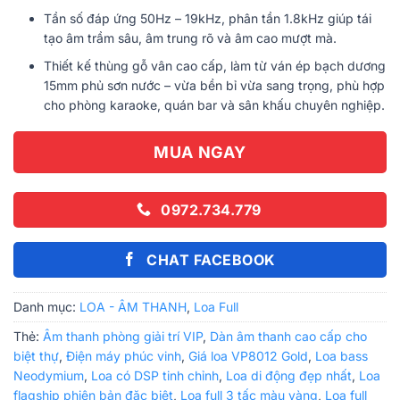
Tần số đáp ứng 50Hz – 19kHz, phân tần 1.8kHz giúp tái
tạo âm trầm sâu, âm trung rõ và âm cao mượt mà.
Thiết kế thùng gỗ vân cao cấp, làm từ ván ép bạch dương
15mm phủ sơn nước – vừa bền bỉ vừa sang trọng, phù hợp
cho phòng karaoke, quán bar và sân khấu chuyên nghiệp.
MUA NGAY
0972.734.779
CHAT FACEBOOK
Danh mục:
LOA - ÂM THANH
,
Loa Full
Thẻ:
Âm thanh phòng giải trí VIP
,
Dàn âm thanh cao cấp cho
biệt thự
,
Điện máy phúc vinh
,
Giá loa VP8012 Gold
,
Loa bass
Neodymium
,
Loa có DSP tinh chỉnh
,
Loa di động đẹp nhất
,
Loa
flagship phiên bản đặc biệt
,
Loa full 3 tấc màu vàng
,
Loa full