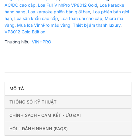
AC/DC cao cấp
,
Loa Full VinhPro VP8012 Gold
,
Loa karaoke
hạng sang
,
Loa karaoke phiên bản giới hạn
,
Loa phiên bản giới
hạn
,
Loa sân khấu cao cấp
,
Loa toàn dải cao cấp
,
Micro mạ
vàng
,
Mua loa VinhPro màu vàng
,
Thiết bị âm thanh luxury
,
VP8012 Gold Edition
Thương hiệu:
VINHPRO
MÔ TẢ
THÔNG SỐ KỸ THUẬT
CHÍNH SÁCH - CAM KẾT - ƯU ĐÃI
HỎI - ĐÁNH NHANH (FAQS)