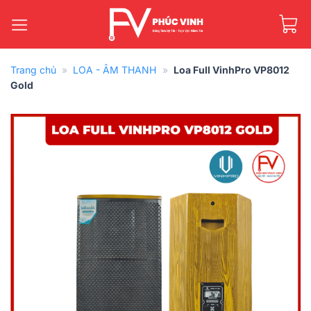
Bỏ
qua
nội
dung
Trang chủ
»
LOA - ÂM THANH
»
Loa Full VinhPro VP8012
Gold