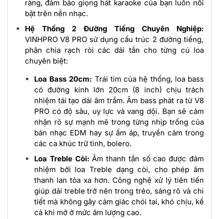
ràng, đảm bảo giọng hát karaoke của bạn luôn nổi
bật trên nền nhạc.
Hệ Thống 2 Đường Tiếng Chuyên Nghiệp:
VINHPRO V8 PRO sử dụng cấu trúc 2 đường tiếng,
phân chia rạch ròi các dải tần cho từng củ loa
chuyên biệt:
Loa Bass 20cm:
Trái tim của hệ thống, loa bass
có đường kính lớn 20cm (8 inch) chịu trách
nhiệm tái tạo dải âm trầm. Âm bass phát ra từ V8
PRO có độ sâu, uy lực và vang dội. Bạn sẽ cảm
nhận rõ sự mạnh mẽ trong từng nhịp trống của
bản nhạc EDM hay sự ấm áp, truyền cảm trong
các ca khúc trữ tình, bolero.
Loa Treble Còi:
Âm thanh tần số cao được đảm
nhiệm bởi loa Treble dạng còi, cho phép âm
thanh lan tỏa xa hơn. Công nghệ xử lý tiên tiến
giúp dải treble trở nên trong trẻo, sáng rõ và chi
tiết mà không gây cảm giác chói tai, khó chịu, kể
cả khi mở ở mức âm lượng cao.