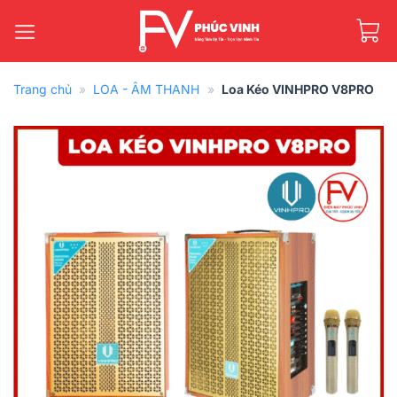
Bỏ
qua
nội
dung
Trang chủ
»
LOA - ÂM THANH
»
Loa Kéo VINHPRO V8PRO