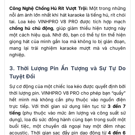
Công Nghệ Chống Hú Rít Vượt Trội:
Một trong những
nỗi ám ảnh lớn nhất khi hát karaoke là tiếng hú, rít chói
tai. Loa kéo VINHPRO V8 PRO được tích hợp mạch
chống hú chủ động
, giúp giảm thiểu hiện tượng này
một cách hiệu quả. Nhờ đó, bạn có thể tự tin thể hiện
giọng hát của mình gần loa mà không lo bị gián đoạn,
mang lại trải nghiệm karaoke mượt mà và chuyên
nghiệp.
3. Thời Lượng Pin Ấn Tượng và Sự Tự Do
Tuyệt Đối
Sự cơ động của một chiếc loa kéo được quyết định bởi
thời lượng pin. VINHPRO V8 PRO cho phép bạn “quẩy”
hết mình mà không cần phụ thuộc vào nguồn điện
trực tiếp. Với thời gian sử dụng liên tục từ
3 đến 7
tiếng
(phụ thuộc vào mức âm lượng và công suất sử
dụng), loa đủ sức đồng hành cùng bạn trong suốt một
buổi tiệc, một chuyến dã ngoại hay một đêm nhạc
acoustic. Thời gian sạc đầy pin dao động từ
4 đến 6