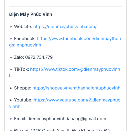
Điện Máy Phúc Vinh
➢ Website:
https://dienmayphucvinh.com/
➢ Facebook:
https://www.facebook.com/dienmaython
gminhphucvinh
➢ Zalo: 0972.734.779
➢ TikTok:
https://www.tiktok.com/@dienmayphucvinh
h
➢ Shoppe:
https://shopee.vn/amthanhdientuphucvinh
➢ Youtube:
https://www.youtube.com/@dienmayphuc
vinhh
➢ Email: diemmayphucvinhdanang@gmail.com
➢ Địa chỉ: 104B Quách Xân, P. Hòa Khánh, Tp. Đà