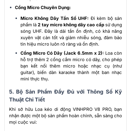
Cổng Micro Chuyên Dụng:
Micro Không Dây Tần Số UHF:
Đi kèm bộ sản
phẩm là
2 tay micro không dây cao cấp
sử dụng
sóng UHF. Đây là dải tần ổn định, có khả năng
xuyên vật cản tốt và giảm nhiễu sóng, đảm bảo
tín hiệu micro luôn rõ ràng và ổn định.
Cổng Micro Có Dây (Jack 6.5mm x 2):
Loa còn
hỗ trợ thêm 2 cổng cắm micro có dây, cho phép
bạn kết nối thêm micro hoặc nhạc cụ (như
guitar), biến dàn karaoke thành một ban nhạc
mini thực thụ.
5. Bộ Sản Phẩm Đầy Đủ với Thông Số Kỹ
Thuật Chi Tiết
Khi sở hữu Loa kéo di động VINHPRO V8 PRO, bạn
nhận được một bộ sản phẩm hoàn chỉnh, sẵn sàng cho
mọi cuộc vui: