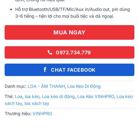
Hỗ trợ Bluetooth/USB/TF/Mic/Aux in/Audio out, pin dùng
3–6 tiếng – tiện lợi cho mọi buổi tiệc và dã ngoại.
MUA NGAY
0972.734.779
CHAT FACEBOOK
Danh mục:
LOA - ÂM THANH
,
Loa Kéo Di Động
Thẻ:
Loa
,
loa kéo
,
Loa kéo di động
,
Loa Kéo VINHPRO
,
Loa kéo
xách tay
,
loa xách tay
Thương hiệu:
VINHPRO