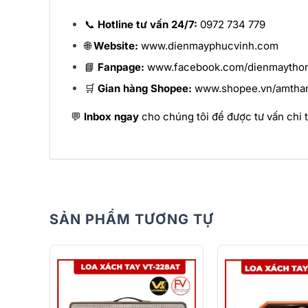
📞
Hotline tư vấn 24/7:
0972 734 779
🌐
Website:
www.dienmayphucvinh.com
📘
Fanpage:
www.facebook.com/dienmaytho
🛒
Gian hàng Shopee:
www.shopee.vn/amtha
💬
Inbox ngay
cho chúng tôi để được tư vấn chi t
SẢN PHẨM TƯƠNG TỰ