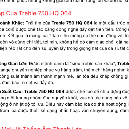
để chinh phục những không gian âm thanh rộng lớn và đòi hỏi kh
p Của Treble 750 HQ 064
hoảnh Khắc:
Trái tim của
Treble 750 HQ 064
là một cấu trúc 
oice coil) được chế tác bằng công nghệ dây dẹt tiên tiến. Công
ịnh. Kết quả là màng loa Titan siêu mỏng có thể dao động với t
 còn vô cùng chi tiết, tơi mịn, không hề có cảm giác chói gắt 
điện réo rắt cho đến sự luyến láy trong giọng hát của ca sĩ, tấ
ông Gian Lớn:
Được mệnh danh là “siêu treble sân khấu”,
Treb
-range chuyên nghiệp phục vụ hàng trăm, thậm chí hàng nghìn khá
 công suất thành âm thanh mạnh mẽ, lan tỏa đều khắp không g
 đảm bảo rõ nét và đầy đủ.
u Suất Cao:
Treble 750 HQ 064
được chế tạo để chịu đựng đượ
ong một khung nhôm đúc nguyên khối, vừa có tác dụng bảo vệ v
 động ở nhiệt độ tối ưu. Điều này đảm bảo loa có thể hoạt động l
rạm loa được thiết kế dạng nhấn hoặc vặn chuyên dụng, đảm b