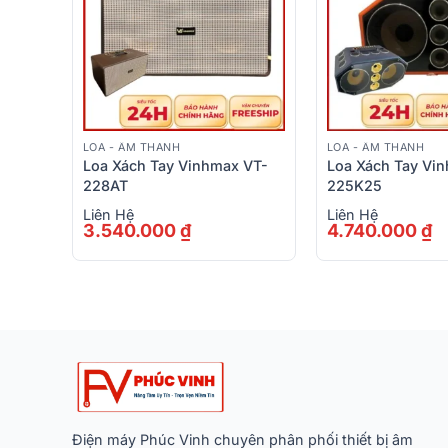
LOA - ÂM THANH
LOA - ÂM THANH
 2Mic
Loa Xách Tay Vinhmax VT-
Loa Xách Tay Vin
228AT
225K25
Liên Hệ
Liên Hệ
3.540.000
₫
4.740.000
₫
Điện máy Phúc Vinh chuyên phân phối thiết bị âm