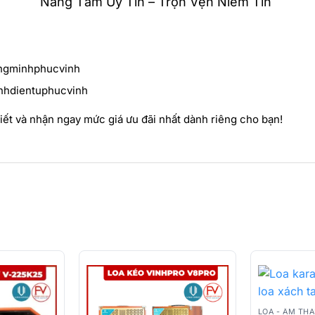
Nâng Tầm Uy Tín – Trọn Vẹn Niềm Tin
ngminhphucvinh
nhdientuphucvinh
iết và nhận ngay mức giá ưu đãi nhất dành riêng cho bạn!
LOA - ÂM TH