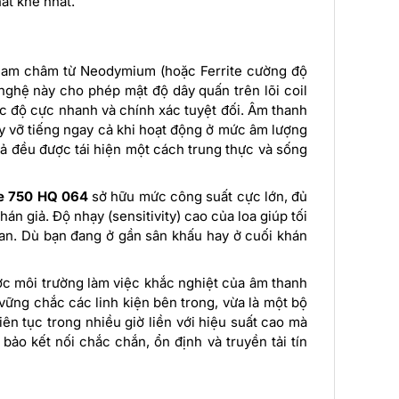
ắt khe nhất.
nam châm từ Neodymium (hoặc Ferrite cường độ
 nghệ này cho phép mật độ dây quấn trên lõi coil
ốc độ cực nhanh và chính xác tuyệt đối. Âm thanh
hay vỡ tiếng ngay cả khi hoạt động ở mức âm lượng
t cả đều được tái hiện một cách trung thực và sống
le 750 HQ 064
sở hữu mức công suất cực lớn, đủ
n giả. Độ nhạy (sensitivity) cao của loa giúp tối
ian. Dù bạn đang ở gần sân khấu hay ở cuối khán
c môi trường làm việc khắc nghiệt của âm thanh
ững chắc các linh kiện bên trong, vừa là một bộ
iên tục trong nhiều giờ liền với hiệu suất cao mà
ảo kết nối chắc chắn, ổn định và truyền tải tín