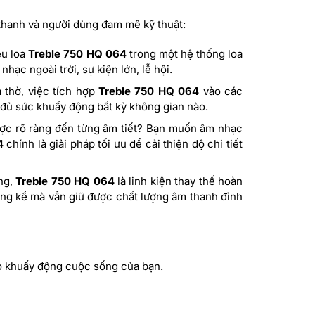
thanh và người dùng đam mê kỹ thuật:
ều loa
Treble 750 HQ 064
trong một hệ thống loa
ạc ngoài trời, sự kiện lớn, lễ hội.
 thờ, việc tích hợp
Treble 750 HQ 064
vào các
, đủ sức khuấy động bất kỳ không gian nào.
ược rõ ràng đến từng âm tiết? Bạn muốn âm nhạc
4
chính là giải pháp tối ưu để cải thiện độ chi tiết
ông,
Treble 750 HQ 064
là linh kiện thay thế hoàn
đáng kể mà vẫn giữ được chất lượng âm thanh đỉnh
ao khuấy động cuộc sống của bạn.