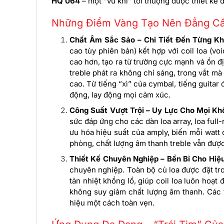
HQ 064
– một “vũ khí” tối thượng được thiết kế 
Những Điểm Vàng Tạo Nên Đẳng Cấ
Chất Âm Sắc Sảo – Chi Tiết Đến Từng K
cao tùy phiên bản) kết hợp với coil loa (v
cao hơn, tạo ra từ trường cực mạnh và ổn đ
treble phát ra không chỉ sáng, trong vắt mà
cao. Từ tiếng “xì” của cymbal, tiếng guitar 
động, lay động mọi cảm xúc.
Công Suất Vượt Trội – Uy Lực Cho Mọi Kh
sức đáp ứng cho các dàn loa array, loa full
ưu hóa hiệu suất của amply, biến mỗi watt
phòng, chất lượng âm thanh treble vẫn được
Thiết Kế Chuyên Nghiệp – Bền Bỉ Cho Hiệ
chuyên nghiệp. Toàn bộ củ loa được đặt tr
tản nhiệt khổng lồ, giúp coil loa luôn hoạt
không suy giảm chất lượng âm thanh. Các t
hiệu một cách toàn vẹn.