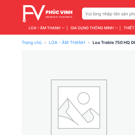
Bỏ
qua
Tìm
kiếm:
nội
dung
LOA – ÂM THANH
GIA DỤNG THÔNG MINH
THIẾT
Trang chủ
»
LOA - ÂM THANH
»
Loa Treble 750 HQ 0