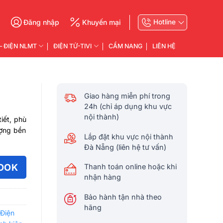
g
Đăng nhập
Khuyến mại
Hotline
– ĐIỆN NLMT
ĐIỆN TỬ-TIVI
CẨM NANG
LIÊN HỆ
Giao hàng miễn phí trong
24h (chỉ áp dụng khu vực
nội thành)
iết, phù
ượng bền
Lắp đặt khu vực nội thành
Đà Nẵng (liên hệ tư vấn)
OOK
Thanh toán online hoặc khi
nhận hàng
Bảo hành tận nhà theo
hãng
Điện