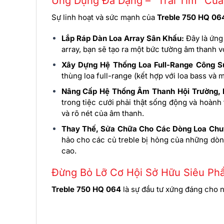
Ứng Dụng Đa Dạng – “Trái Tim” Củ
Sự linh hoạt và sức mạnh của
Treble 750 HQ 06
Lắp Ráp Dàn Loa Array Sân Khấu:
Đây là ứng
array, bạn sẽ tạo ra một bức tường âm thanh vớ
Xây Dựng Hệ Thống Loa Full-Range Công S
thùng loa full-range (kết hợp với loa bass và
Nâng Cấp Hệ Thống Âm Thanh Hội Trường, 
trong tiệc cưới phải thật sống động và hoàn
và rõ nét của âm thanh.
Thay Thế, Sửa Chữa Cho Các Dòng Loa Chu
hảo cho các củ treble bị hỏng của những dòng
cao.
Đừng Bỏ Lỡ Cơ Hội Sở Hữu Siêu Ph
Treble 750 HQ 064
là sự đầu tư xứng đáng cho n