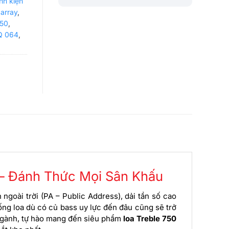
inh kiện
 array
,
750
,
Q 064
,
– Đánh Thức Mọi Sân Khấu
ngoài trời (PA – Public Address), dải tần số cao
hống loa dù có củ bass uy lực đến đâu cũng sẽ trở
 ngành, tự hào mang đến siêu phẩm
loa Treble 750