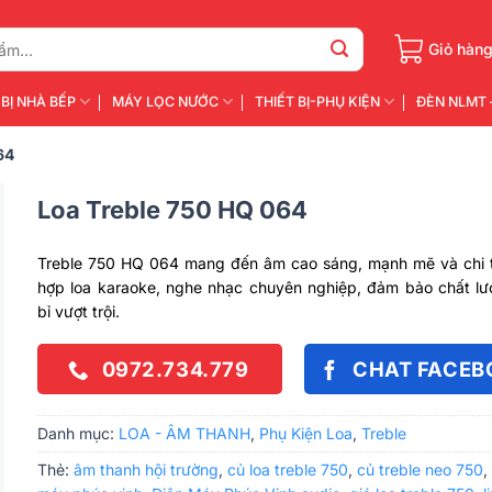
Giỏ hàn
 BỊ NHÀ BẾP
MÁY LỌC NƯỚC
THIẾT BỊ-PHỤ KIỆN
ĐÈN NLMT 
64
Loa Treble 750 HQ 064
Treble 750 HQ 064 mang đến âm cao sáng, mạnh mẽ và chi t
hợp loa karaoke, nghe nhạc chuyên nghiệp, đảm bảo chất l
bỉ vượt trội.
0972.734.779
CHAT FACEB
Danh mục:
LOA - ÂM THANH
,
Phụ Kiện Loa
,
Treble
Thẻ:
âm thanh hội trường
,
củ loa treble 750
,
củ treble neo 750
,