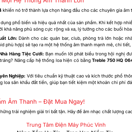
a Mọi Hệ Thống Âm Thanh Lớn
4
khiến nó trở thành lựa chọn hàng đầu cho các chuyên gia âm 
 dụng phổ biến và hiệu quả nhất của sản phẩm. Khi kết hợp nhi
i khả năng phủ sóng cực rộng và xa, lý tưởng cho các buổi hòa nh
uất Lớn:
Dành cho các quán bar, club, phòng trà lớn hoặc nhà
 mid phù hợp) sẽ tạo ra một hệ thống âm thanh mạnh mẽ, chi tiết
Nhà Hàng Tiệc Cưới:
Bạn muốn lời phát biểu trong hội nghị đ
h tráng? Nâng cấp hệ thống loa hiện có bằng
Treble 750 HQ 06
yên Nghiệp:
Với tiêu chuẩn kỹ thuật cao và kích thước phổ th
 loa sân khấu đắt tiền, giúp bạn tiết kiệm một khoản chi phí 
ẩm Âm Thanh – Đặt Mua Ngay!
hững trải nghiệm giải trí bất tận. Hãy để âm nhạc chất lượng c
Trung Tâm Điện Máy Phúc Vinh