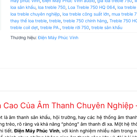
máy phúc vinh
,
Điện Máy Phúc Vinh audio
,
giá loa treble 750
,
l
loa sân khấu
,
loa treble 750
,
Loa Treble 750 HQ 064
,
loa treble
loa treble chuyên nghiệp
,
loa treble công suất lớn
,
mua treble 
thay thế loa treble
,
treble
,
treble 750 chính hãng
,
Treble 750 H
treble coil dẹt
,
treble PA.
,
treble rời 750
,
treble sân khấu
Thương hiệu:
Điện Máy Phúc Vinh
nh Cao Của Âm Thanh Chuyên Nghiệp 
 là âm thanh sân khấu, hội trường, hay các hệ thống âm thanh 
rong trẻo, rõ ràng và khả năng “phóng” âm thanh đi xa. Một hệ t
i tiết.
Điện Máy Phúc Vinh
, với kinh nghiệm nhiều năm trong