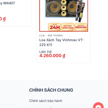
ay M4407
00
₫
LOA - ÂM THANH
Loa Xách Tay Vinhmax VT-
225 K11
Liên Hệ
4.260.000
₫
CHÍNH SÁCH CHUNG
Chính sách bảo hành