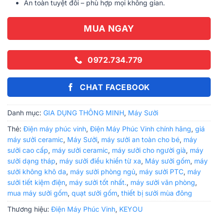
An toàn tuyệt đối – phù hợp mọi không gian.
MUA NGAY
0972.734.779
CHAT FACEBOOK
Danh mục:
GIA DỤNG THÔNG MINH
,
Máy Sưởi
Thẻ:
Điện máy phúc vinh
,
Điện Máy Phúc Vinh chính hãng
,
giá
máy sưởi ceramic
,
Máy Sưởi
,
máy sưởi an toàn cho bé
,
máy
sưởi cao cấp
,
máy sưởi ceramic
,
máy sưởi cho người già
,
máy
sưởi dạng tháp
,
máy sưởi điều khiển từ xa
,
Máy sưởi gốm
,
máy
sưởi không khô da
,
máy sưởi phòng ngủ
,
máy sưởi PTC
,
máy
sưởi tiết kiệm điện
,
máy sưởi tốt nhất.
,
máy sưởi văn phòng
,
mua máy sưởi gốm
,
quạt sưởi gốm
,
thiết bị sưởi mùa đông
Thương hiệu:
Điện Máy Phúc Vinh
,
KEYOU