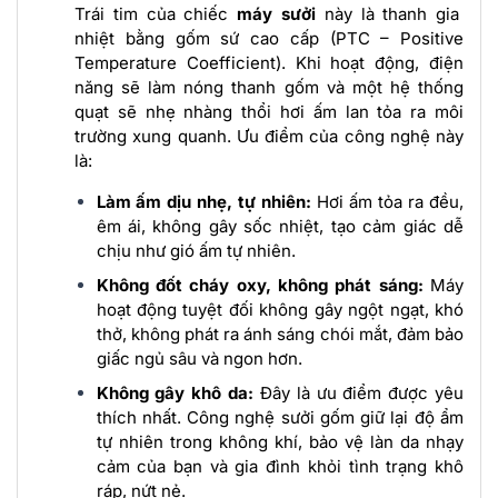
Trái tim của chiếc
máy sưởi
này là thanh gia
nhiệt bằng gốm sứ cao cấp (PTC – Positive
Temperature Coefficient). Khi hoạt động, điện
năng sẽ làm nóng thanh gốm và một hệ thống
quạt sẽ nhẹ nhàng thổi hơi ấm lan tỏa ra môi
trường xung quanh. Ưu điểm của công nghệ này
là:
Làm ấm dịu nhẹ, tự nhiên:
Hơi ấm tỏa ra đều,
êm ái, không gây sốc nhiệt, tạo cảm giác dễ
chịu như gió ấm tự nhiên.
Không đốt cháy oxy, không phát sáng:
Máy
hoạt động tuyệt đối không gây ngột ngạt, khó
thở, không phát ra ánh sáng chói mắt, đảm bảo
giấc ngủ sâu và ngon hơn.
Không gây khô da:
Đây là ưu điểm được yêu
thích nhất. Công nghệ sưởi gốm giữ lại độ ẩm
tự nhiên trong không khí, bảo vệ làn da nhạy
cảm của bạn và gia đình khỏi tình trạng khô
ráp, nứt nẻ.