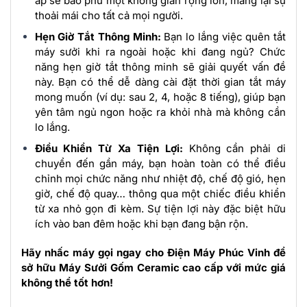
áp sẽ bao phủ một không gian rộng lớn, mang lại sự
thoải mái cho tất cả mọi người.
Hẹn Giờ Tắt Thông Minh:
Bạn lo lắng việc quên tắt
máy sưởi khi ra ngoài hoặc khi đang ngủ? Chức
năng hẹn giờ tắt thông minh sẽ giải quyết vấn đề
này. Bạn có thể dễ dàng cài đặt thời gian tắt máy
mong muốn (ví dụ: sau 2, 4, hoặc 8 tiếng), giúp bạn
yên tâm ngủ ngon hoặc ra khỏi nhà mà không cần
lo lắng.
Điều Khiển Từ Xa Tiện Lợi:
Không cần phải di
chuyển đến gần máy, bạn hoàn toàn có thể điều
chỉnh mọi chức năng như nhiệt độ, chế độ gió, hẹn
giờ, chế độ quay… thông qua một chiếc điều khiển
từ xa nhỏ gọn đi kèm. Sự tiện lợi này đặc biệt hữu
ích vào ban đêm hoặc khi bạn đang bận rộn.
Hãy nhấc máy gọi ngay cho Điện Máy Phúc Vinh để
sở hữu Máy Sưởi Gốm Ceramic cao cấp với mức giá
không thể tốt hơn!