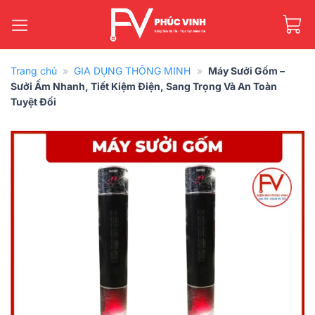
Bỏ
qua
nội
dung
Trang chủ
»
GIA DỤNG THÔNG MINH
»
Máy Sưởi Gốm –
Sưởi Ấm Nhanh, Tiết Kiệm Điện, Sang Trọng Và An Toàn
Tuyệt Đối