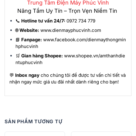
Trung Tâm Điện Máy Phúc Vinh
Nâng Tầm Uy Tín – Trọn Vẹn Niềm Tin
📞
Hotline tư vấn 24/7:
0972 734 779
🌐
Website:
www.dienmayphucvinh.com
📘
Fanpage:
www.facebook.com/dienmaythongmin
hphucvinh
🛒
Gian hàng Shopee:
www.shopee.vn/amthanhdie
ntuphucvinh
💬
Inbox ngay
cho chúng tôi để được tư vấn chi tiết và
nhận ngay mức giá ưu đãi nhất dành riêng cho bạn!
SẢN PHẨM TƯƠNG TỰ