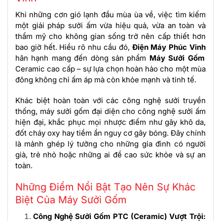
Khi những cơn gió lạnh đầu mùa ùa về, việc tìm kiếm
một giải pháp sưởi ấm vừa hiệu quả, vừa an toàn và
thẩm mỹ cho không gian sống trở nên cấp thiết hơn
bao giờ hết. Hiểu rõ nhu cầu đó,
Điện Máy Phúc Vinh
hân hạnh mang đến dòng sản phẩm
Máy Sưởi Gốm
Ceramic cao cấp – sự lựa chọn hoàn hảo cho một mùa
đông không chỉ ấm áp mà còn khỏe mạnh và tinh tế.
Khác biệt hoàn toàn với các công nghệ sưởi truyền
thống, máy sưởi gốm đại diện cho công nghệ sưởi ấm
hiện đại, khắc phục mọi nhược điểm như gây khô da,
đốt cháy oxy hay tiềm ẩn nguy cơ gây bỏng. Đây chính
là mảnh ghép lý tưởng cho những gia đình có người
già, trẻ nhỏ hoặc những ai đề cao sức khỏe và sự an
toàn.
Những Điểm Nổi Bật Tạo Nên Sự Khác
Biệt Của Máy Sưởi Gốm
Công Nghệ Sưởi Gốm PTC (Ceramic) Vượt Trội: