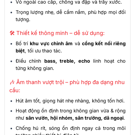
Vỏ ngoài cao cấp, chống va đập và trầy xước.
Trọng lượng nhẹ, dễ cầm nắm, phù hợp mọi đối
tượng.
🛠 Thiết kế thông minh – dễ sử dụng:
Bố trí
khu vực chỉnh âm
và
cổng kết nối riêng
biệt
, tối ưu thao tác.
Điều chỉnh
bass, treble, echo
linh hoạt cho
từng không gian.
🎶 Âm thanh vượt trội – phù hợp đa dạng nhu
cầu:
Hút âm tốt, giọng hát nhẹ nhàng, không tốn hơi.
Hoạt động ổn định trong không gian vừa & rộng
như
sân vườn, hội nhóm, sân trường, dã ngoại
.
Chống hú rít, sóng ổn định ngay cả trong môi