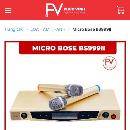
Bỏ
qua
nội
dung
Trang chủ
»
LOA - ÂM THANH
»
Micro Bose BS999II