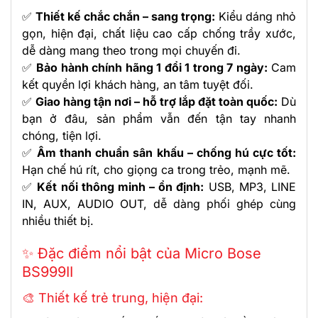
✅
Thiết kế chắc chắn – sang trọng:
Kiểu dáng nhỏ
gọn, hiện đại, chất liệu cao cấp chống trầy xước,
dễ dàng mang theo trong mọi chuyến đi.
✅
Bảo hành chính hãng 1 đổi 1 trong 7 ngày:
Cam
kết quyền lợi khách hàng, an tâm tuyệt đối.
✅
Giao hàng tận nơi – hỗ trợ lắp đặt toàn quốc:
Dù
bạn ở đâu, sản phẩm vẫn đến tận tay nhanh
chóng, tiện lợi.
✅
Âm thanh chuẩn sân khấu – chống hú cực tốt:
Hạn chế hú rít, cho giọng ca trong trẻo, mạnh mẽ.
✅
Kết nối thông minh – ổn định:
USB, MP3, LINE
IN, AUX, AUDIO OUT, dễ dàng phối ghép cùng
nhiều thiết bị.
✨ Đặc điểm nổi bật của Micro Bose
BS999II
🎨 Thiết kế trẻ trung, hiện đại: