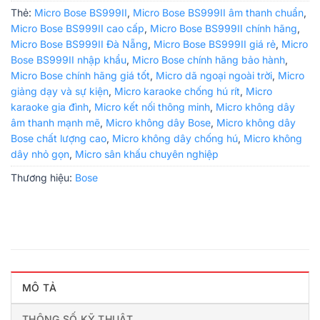
Thẻ:
Micro Bose BS999II
,
Micro Bose BS999II âm thanh chuẩn
,
Micro Bose BS999II cao cấp
,
Micro Bose BS999II chính hãng
,
Micro Bose BS999II Đà Nẵng
,
Micro Bose BS999II giá rẻ
,
Micro
Bose BS999II nhập khẩu
,
Micro Bose chính hãng bảo hành
,
Micro Bose chính hãng giá tốt
,
Micro dã ngoại ngoài trời
,
Micro
giảng dạy và sự kiện
,
Micro karaoke chống hú rít
,
Micro
karaoke gia đình
,
Micro kết nối thông minh
,
Micro không dây
âm thanh mạnh mẽ
,
Micro không dây Bose
,
Micro không dây
Bose chất lượng cao
,
Micro không dây chống hú
,
Micro không
dây nhỏ gọn
,
Micro sân khấu chuyên nghiệp
Thương hiệu:
Bose
MÔ TẢ
THÔNG SỐ KỸ THUẬT