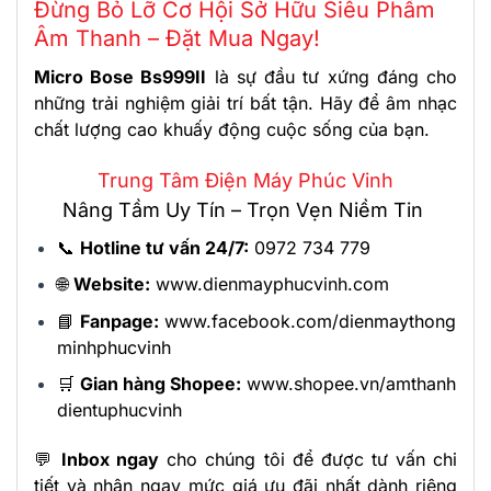
Đừng Bỏ Lỡ Cơ Hội Sở Hữu Siêu Phẩm
Âm Thanh – Đặt Mua Ngay!
Micro Bose Bs999II
là sự đầu tư xứng đáng cho
những trải nghiệm giải trí bất tận. Hãy để âm nhạc
chất lượng cao khuấy động cuộc sống của bạn.
Trung Tâm Điện Máy Phúc Vinh
Nâng Tầm Uy Tín – Trọn Vẹn Niềm Tin
📞
Hotline tư vấn 24/7:
0972 734 779
🌐
Website:
www.dienmayphucvinh.com
📘
Fanpage:
www.facebook.com/dienmaythong
minhphucvinh
🛒
Gian hàng Shopee:
www.shopee.vn/amthanh
dientuphucvinh
💬
Inbox ngay
cho chúng tôi để được tư vấn chi
tiết và nhận ngay mức giá ưu đãi nhất dành riêng