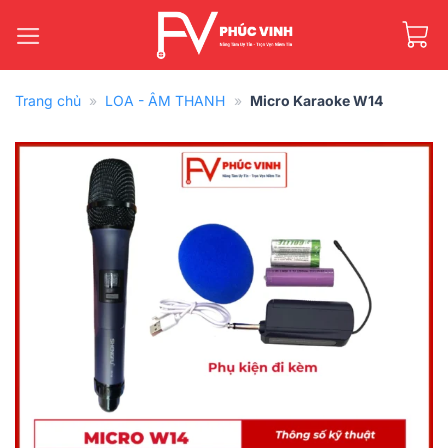
Bỏ
qua
nội
dung
Trang chủ
»
LOA - ÂM THANH
»
Micro Karaoke W14