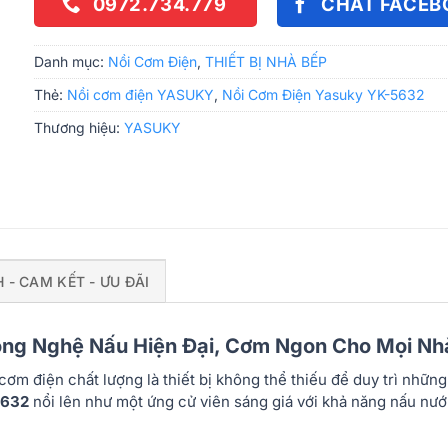
0972.734.779
CHAT FACEB
Danh mục:
Nồi Cơm Điện
,
THIẾT BỊ NHÀ BẾP
Thẻ:
Nồi cơm điện YASUKY
,
Nồi Cơm Điện Yasuky YK-5632
Thương hiệu:
YASUKY
H - CAM KẾT - ƯU ĐÃI
ông Nghệ Nấu Hiện Đại, Cơm Ngon Cho Mọi Nh
 cơm điện chất lượng là thiết bị không thể thiếu để duy trì nh
5632
nổi lên như một ứng cử viên sáng giá với khả năng nấu nướn