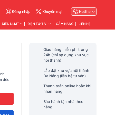
g
Đăng nhập
Khuyến mại
Hotline
– ĐIỆN NLMT
ĐIỆN TỬ-TIVI
CẨM NANG
LIÊN HỆ
Giao hàng miễn phí trong
24h (chỉ áp dụng khu vực
nội thành)
Lắp đặt khu vực nội thành
nh.
Đà Nẵng (liên hệ tư vấn)
ơm dẻo
Thanh toán online hoặc khi
nhận hàng
Bảo hành tận nhà theo
hãng