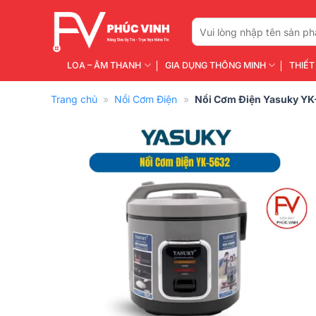
Bỏ
qua
Tìm
kiếm:
nội
dung
LOA – ÂM THANH
GIA DỤNG THÔNG MINH
THIẾT
Trang chủ
»
Nồi Cơm Điện
»
Nồi Cơm Điện Yasuky Y