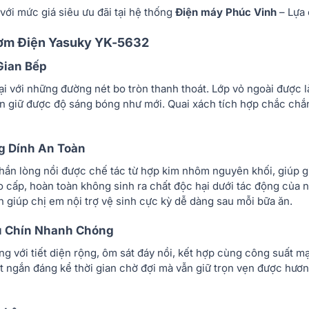
ới mức giá siêu ưu đãi tại hệ thống
Điện máy Phúc Vinh
– Lựa 
Cơm Điện Yasuky YK-5632
Gian Bếp
i với những đường nét bo tròn thanh thoát. Lớp vỏ ngoài được l
ôn giữ được độ sáng bóng như mới. Quai xách tích hợp chắc chắn,
ng Dính An Toàn
ần lòng nồi được chế tác từ hợp kim nhôm nguyên khối, giúp gi
o cấp, hoàn toàn không sinh ra chất độc hại dưới tác động của 
 giúp chị em nội trợ vệ sinh cực kỳ dễ dàng sau mỗi bữa ăn.
ấu Chín Nhanh Chóng
 với tiết diện rộng, ôm sát đáy nồi, kết hợp cùng công suất m
út ngắn đáng kể thời gian chờ đợi mà vẫn giữ trọn vẹn được hươn