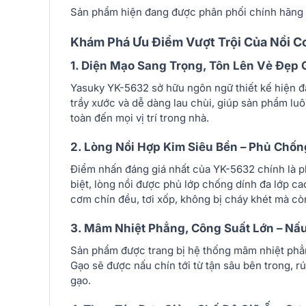
Sản phẩm hiện đang được phân phối chính hãng v
Khám Phá Ưu Điểm Vượt Trội Của Nồi 
1. Diện Mạo Sang Trọng, Tôn Lên Vẻ Đẹp 
Yasuky YK-5632 sở hữu ngôn ngữ thiết kế hiện đạ
trầy xước và dễ dàng lau chùi, giúp sản phẩm lu
toàn đến mọi vị trí trong nhà.
2. Lòng Nồi Hợp Kim Siêu Bền – Phủ Chố
Điểm nhấn đáng giá nhất của YK-5632 chính là ph
biệt, lòng nồi được phủ lớp chống dính đa lớp ca
cơm chín đều, tơi xốp, không bị cháy khét mà còn
3. Mâm Nhiệt Phẳng, Công Suất Lớn – N
Sản phẩm được trang bị hệ thống mâm nhiệt phẳng
Gạo sẽ được nấu chín tới từ tận sâu bên trong, r
gạo.