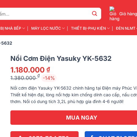
Giỏ hàn
 BỊ NHÀ BẾP
MÁY LỌC NƯỚC
THIẾT BỊ-PHỤ KIỆN
ĐÈN NLMT 
K-5632
Nồi Cơm Điện Yasuky YK-5632
1.180.000
₫
₫
1.380.000
-14%
Giá
Giá
Nồi cơm điện Yasuky YK-5632 chính hãng tại Điện máy Phúc Vi
gốc
hiện
Thiết kế hiện đại, lòng nồi hợp kim chống dính cao cấp, nấu c
là:
tại
thơm. Nồi có dung tích 3,2L phù hợp gia đình 4-6 người!
1.380.000 ₫.
là:
1.180.000 ₫.
MUA NGAY