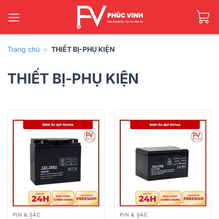
Bỏ
qua
nội
dung
Trang chủ
»
THIẾT BỊ-PHỤ KIỆN
THIẾT BỊ-PHỤ KIỆN
PIN & SẠC
PIN & SẠC