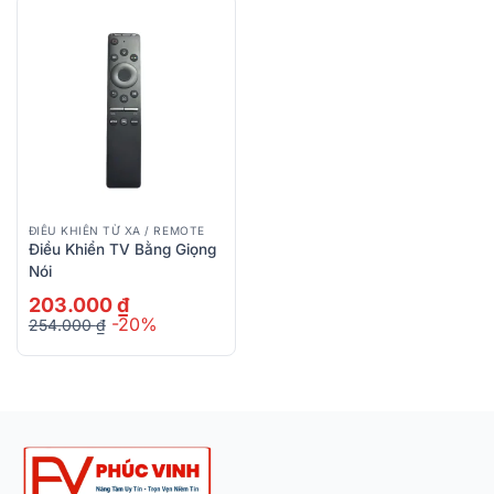
ĐIỀU KHIỂN TỪ XA / REMOTE
Điều Khiển TV Bằng Giọng
Nói
203.000
₫
-20%
254.000
₫
Giá
Giá
gốc
hiện
là:
tại
254.000 ₫.
là:
203.000 ₫.