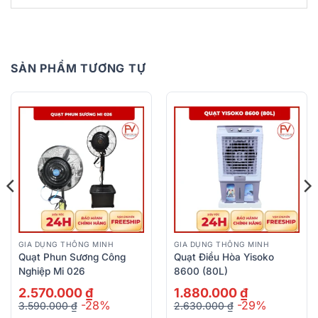
SẢN PHẨM TƯƠNG TỰ
GIA DỤNG THÔNG MINH
GIA DỤNG THÔNG MINH
Quạt Phun Sương Công
Quạt Điều Hòa Yisoko
Nghiệp Mi 026
8600 (80L)
2.570.000
₫
1.880.000
₫
-28%
-29%
3.590.000
₫
2.630.000
₫
Giá
Giá
Giá
Giá