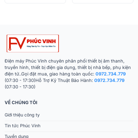
gốc
hiện
gốc
hiện
là:
tại
là:
tại
3.590.000 ₫.
là:
2.630.000 ₫.
là:
2.570.000 ₫.
1.880.000 ₫.
Điện máy Phúc Vinh chuyên phân phối thiết bị âm thanh,
truyền hình, thiết bị điện gia dụng, thiết bị nhà bếp, phụ kiện
điện tử..Gọi đặt mua, giao hàng toàn quốc:
0972.734.779
(07:30 - 17:30)Hỗ Trợ Kỹ Thuật Bảo Hành:
0972.734.779
(07:30 - 17:30)
VỀ CHÚNG TÔI
Giới thiệu công ty
Tin tức Phúc Vinh
Tuyển dụng