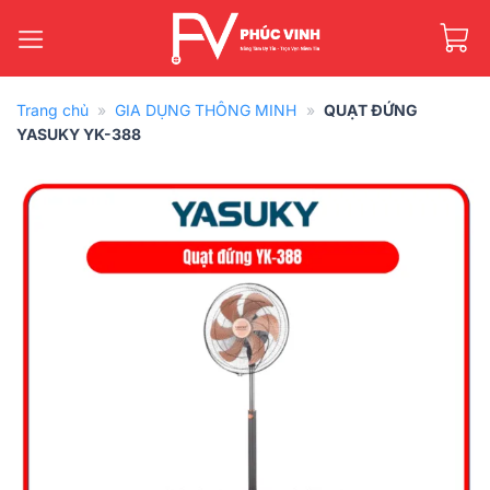
Bỏ
qua
nội
dung
Trang chủ
»
GIA DỤNG THÔNG MINH
»
QUẠT ĐỨNG
YASUKY YK-388