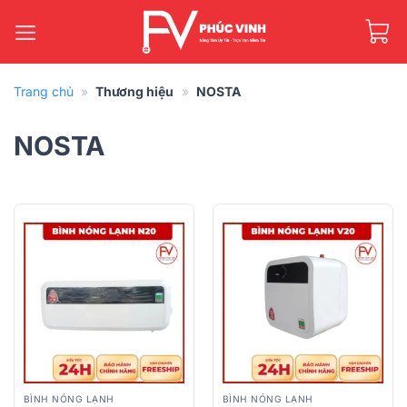
Bỏ
qua
nội
dung
Trang chủ
»
Thương hiệu
»
NOSTA
NOSTA
BÌNH NÓNG LẠNH
BÌNH NÓNG LẠNH