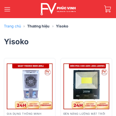
Bỏ
qua
nội
dung
Trang chủ
»
Thương hiệu
»
Yisoko
Yisoko
GIA DỤNG THÔNG MINH
ĐÈN NĂNG LƯỢNG MẶT TRỜI