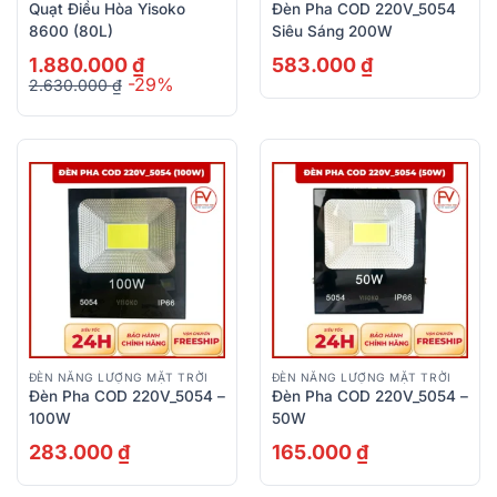
Quạt Điều Hòa Yisoko
Đèn Pha COD 220V_5054
8600 (80L)
Siêu Sáng 200W
1.880.000
₫
583.000
₫
-29%
2.630.000
₫
Giá
Giá
gốc
hiện
là:
tại
2.630.000 ₫.
là:
1.880.000 ₫.
ĐÈN NĂNG LƯỢNG MẶT TRỜI
ĐÈN NĂNG LƯỢNG MẶT TRỜI
Đèn Pha COD 220V_5054 –
Đèn Pha COD 220V_5054 –
100W
50W
283.000
₫
165.000
₫