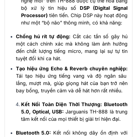
nghệ mới” trên TH-888 được cụ thể hóa bằng
bộ xử lý tín hiệu số
DSP (Digital Signal
Processor)
tiên tiến. Chip DSP này hoạt động
như một “bộ não” thông minh, có khả năng:
Chống hú rít tự động:
Cắt các tần số gây hú
một cách chính xác mà không làm ảnh hưởng
đến chất lượng tiếng micro, mang lại sự tự tin
tuyệt đối khi ca hát.
Tạo hiệu ứng Echo & Reverb chuyên nghiệp:
Tái tạo hiệu ứng tiếng vang và độ ngân sâu
lắng, mượt mà, giúp giọng hát của bạn trở nên
bay bổng, truyền cảm và dễ hát hơn rất nhiều.
Kết Nối Toàn Diện Thời Thượng: Bluetooth
5.0, Optical, USB:
Jarguanis TH-888 là trung
tâm kết nối của mọi thiết bị giải trí hiện đại.
Bluetooth 5.0:
Kết nối không dây ổn định với