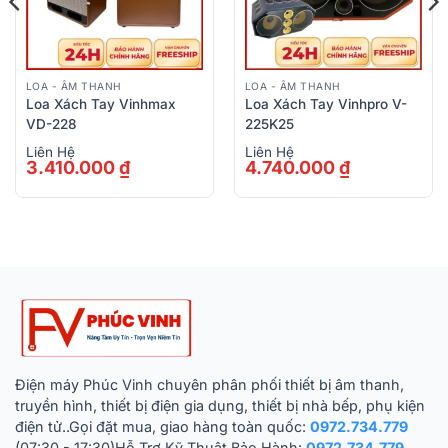
LOA - ÂM THANH
LOA - ÂM THANH
Loa Xách Tay Vinhmax
Loa Xách Tay Vinhpro V-
VD-228
225K25
Liên Hệ
Liên Hệ
3.410.000
₫
4.740.000
₫
Điện máy Phúc Vinh chuyên phân phối thiết bị âm thanh,
truyền hình, thiết bị điện gia dụng, thiết bị nhà bếp, phụ kiện
điện tử..Gọi đặt mua, giao hàng toàn quốc:
0972.734.779
(07:30 - 17:30)Hỗ Trợ Kỹ Thuật Bảo Hành:
0972.734.779