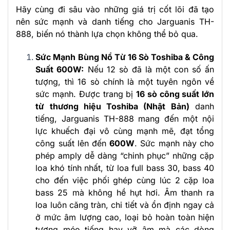
Hãy cùng đi sâu vào những giá trị cốt lõi đã tạo
nên sức mạnh và danh tiếng cho Jarguanis TH-
888, biến nó thành lựa chọn không thể bỏ qua.
Sức Mạnh Bùng Nổ Từ 16 Sò Toshiba & Công
Suất 600W:
Nếu 12 sò đã là một con số ấn
tượng, thì 16 sò chính là một tuyên ngôn về
sức mạnh. Được trang bị
16 sò công suất lớn
từ thương hiệu Toshiba (Nhật Bản)
danh
tiếng, Jarguanis TH-888 mang đến một nội
lực khuếch đại vô cùng mạnh mẽ, đạt tổng
công suất lên đến
600W
. Sức mạnh này cho
phép amply dễ dàng “chinh phục” những cặp
loa khó tính nhất, từ loa full bass 30, bass 40
cho đến việc phối ghép cùng lúc 2 cặp loa
bass 25 mà không hề hụt hơi. Âm thanh ra
loa luôn căng tràn, chi tiết và ổn định ngay cả
ở mức âm lượng cao, loại bỏ hoàn toàn hiện
tượng méo tiếng hay vỡ âm mà các dòng