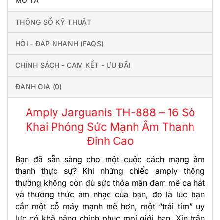
MÔ TẢ
THÔNG SỐ KỸ THUẬT
HỎI - ĐÁP NHANH (FAQS)
CHÍNH SÁCH - CAM KẾT - ƯU ĐÃI
ĐÁNH GIÁ (0)
Amply Jarguanis TH-888 – 16 Sò
Khai Phóng Sức Mạnh Âm Thanh
Đỉnh Cao
Bạn đã sẵn sàng cho một cuộc cách mạng âm
thanh thực sự? Khi những chiếc amply thông
thường không còn đủ sức thỏa mãn đam mê ca hát
và thưởng thức âm nhạc của bạn, đó là lúc bạn
cần một cỗ máy mạnh mẽ hơn, một “trái tim” uy
lực có khả năng chinh phục mọi giới hạn. Xin trân