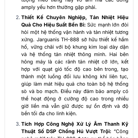
amply yếu hơn thường gặp phải.
Thiết Kế Chuyên Nghiệp, Tản Nhiệt Hiệu
Quả Cho Hiệu Suất Bền Bỉ:
Sức mạnh lớn đòi
hỏi một hệ thống vận hành và tản nhiệt tương
xứng. Jarguanis TH-888 sở hữu thiết kế hầm
hố, vững chãi với bộ khung kim loại dày dặn
và hệ thống tản nhiệt thông minh. Hai bên
hông máy là các rãnh tản nhiệt cỡ lớn, kết
hợp với quạt gió tốc độ cao bên trong, tạo
thành một luồng đối lưu không khí liên tục,
giúp làm mát hiệu quả cho toàn bộ hệ thống
sò và bo mạch. Điều này đảm bảo amply có
thể hoạt động ở cường độ cao trong nhiều
giờ liền mà vẫn giữ được sự ổn định và độ
bền tối đa cho linh kiện.
Tích Hợp Công Nghệ Xử Lý Âm Thanh Kỹ
Thuật Số DSP Chống Hú Vượt Trội:
“Công