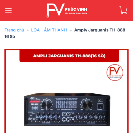
Bỏ
qua
nội
dung
Trang chủ
»
LOA - ÂM THANH
»
Amply Jarguanis TH-888 –
16 Sò