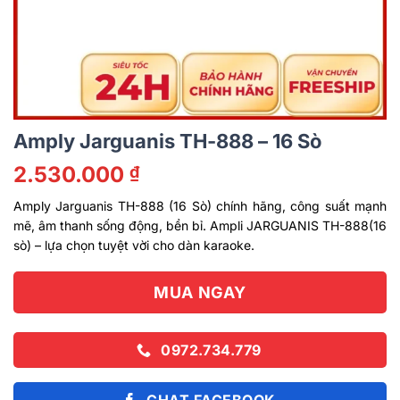
Amply Jarguanis TH-888 – 16 Sò
2.530.000
₫
Amply Jarguanis TH-888 (16 Sò) chính hãng, công suất mạnh
mẽ, âm thanh sống động, bền bỉ. Ampli JARGUANIS TH-888(16
sò) – lựa chọn tuyệt vời cho dàn karaoke.
MUA NGAY
0972.734.779
CHAT FACEBOOK