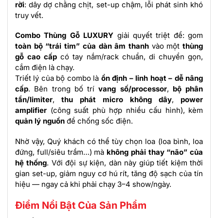
rời
: dây dợ chằng chịt, set-up chậm, lỗi phát sinh khó
truy vết.
Combo Thùng Gỗ LUXURY
giải quyết triệt để: gom
toàn bộ “trái tim” của dàn âm thanh
vào một
thùng
gỗ cao cấp
có tay nắm/rack chuẩn, di chuyển gọn,
cắm điện là chạy.
Triết lý của bộ combo là
ổn định – linh hoạt – dễ nâng
cấp
. Bên trong bố trí
vang số/processor
,
bộ phân
tần/limiter
,
thu phát micro không dây
,
power
amplifier
(công suất phù hợp nhiều cấu hình), kèm
quản lý nguồn
để chống sốc điện.
Nhờ vậy, Quý khách có thể tùy chọn loa (loa bình, loa
đứng, full/siêu trầm…) mà
không phải thay “não” của
hệ thống
.
Với đội sự kiện, dàn này giúp tiết kiệm thời
gian set-up, giảm nguy cơ hú rít, tăng độ sạch của tín
hiệu — ngay cả khi phải chạy 3–4 show/ngày.
Điểm Nổi Bật Của Sản Phẩm