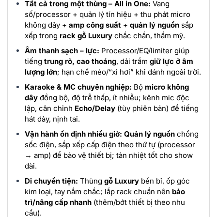
Tất cả trong một thùng – All in One:
Vang
số/processor + quản lý tín hiệu + thu phát micro
không dây +
amp công suất
+
quản lý nguồn
sắp
xếp trong
rack gỗ Luxury
chắc chắn, thẩm mỹ.
Âm thanh sạch – lực:
Processor/EQ/limiter giúp
tiếng
trung rõ, cao thoáng
, dải trầm
giữ lực ở âm
lượng lớn
; hạn chế méo/“xì hơi” khi đánh ngoài trời.
Karaoke & MC chuyên nghiệp:
Bộ
micro không
dây
đồng bộ, độ trễ thấp, ít nhiễu; kênh mic độc
lập, cân chỉnh
Echo/Delay
(tùy phiên bản) để tiếng
hát dày, nịnh tai.
Vận hành ổn định nhiều giờ:
Quản lý nguồn
chống
sốc điện, sắp xếp cấp điện theo thứ tự (processor
→ amp) để bảo vệ thiết bị; tản nhiệt tốt cho show
dài.
Di chuyển tiện:
Thùng
gỗ Luxury
bền bỉ, ốp góc
kim loại, tay nắm chắc; lắp rack chuẩn nên
bảo
trì/nâng cấp nhanh
(thêm/bớt thiết bị theo nhu
cầu).