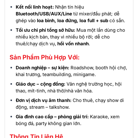
Kết nối linh hoạt:
Nhận tín hiệu
Bluetooth/USB/AUX/Line
từ mixer/đầu phát; dễ
ghép vào
loa bình, loa đứng, loa full + sub
có sẵn.
Tối ưu chi phí tổng sở hữu:
Mua một lần dùng cho
nhiều kịch bản, thay vì nhiều bộ rời; dễ cho
thuê/chạy dịch vụ,
hồi vốn nhanh
.
Sản Phẩm Phù Hợp Với:
Doanh nghiệp – sự kiện:
Roadshow, booth hội chợ,
khai trương, teambuilding, minigame.
Giáo dục – cộng đồng:
Văn nghệ trường học, hội
thao, mít-tinh, nhà thờ/nhà văn hóa.
Đơn vị dịch vụ âm thanh:
Cho thuê, chạy show di
động, stream – talkshow.
Gia đình cao cấp – phòng giải trí:
Karaoke, xem
bóng đá, party không gian lớn.
Thông Tin Liên Hệ