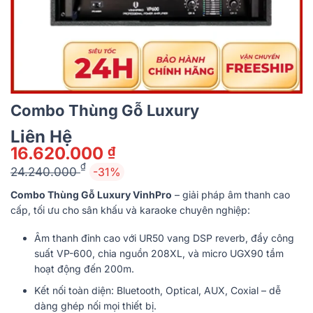
Combo Thùng Gỗ Luxury
Liên Hệ
16.620.000
₫
₫
24.240.000
-31%
Giá
Giá
Combo Thùng Gỗ Luxury VinhPro
– giải pháp âm thanh cao
gốc
hiện
cấp, tối ưu cho sân khấu và karaoke chuyên nghiệp:
là:
tại
24.240.000 ₫.
là:
Âm thanh đỉnh cao với UR50 vang DSP reverb, đẩy công
16.620.000 ₫.
suất VP-600, chia nguồn 208XL, và micro UGX90 tầm
hoạt động đến 200m.
Kết nối toàn diện: Bluetooth, Optical, AUX, Coxial – dễ
dàng ghép nối mọi thiết bị.