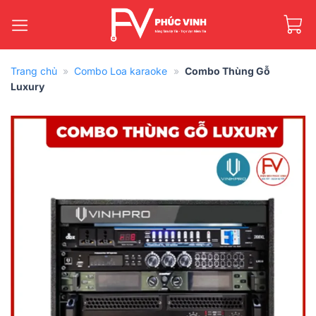
Bỏ
qua
nội
dung
Trang chủ
»
Combo Loa karaoke
»
Combo Thùng Gỗ
Luxury