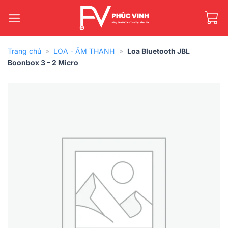
Bỏ
qua
nội
dung
Trang chủ
»
LOA - ÂM THANH
»
Loa Bluetooth JBL
Boonbox 3 – 2 Micro