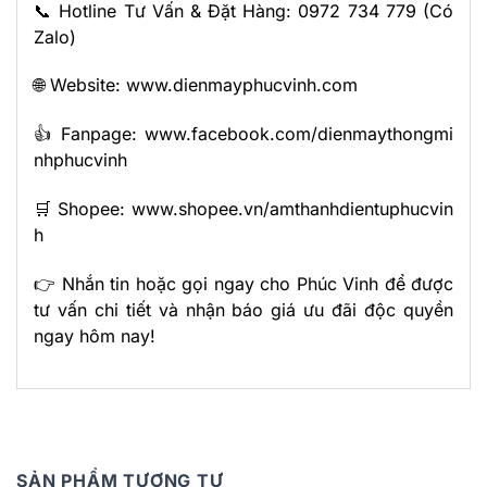
📞 Hotline Tư Vấn & Đặt Hàng:
0972 734 779
(Có
Zalo)
🌐 Website:
www.dienmayphucvinh.com
👍 Fanpage:
www.facebook.com/dienmaythongmi
nhphucvinh
🛒 Shopee:
www.shopee.vn/amthanhdientuphucvin
h
👉 Nhắn tin hoặc gọi ngay cho Phúc Vinh để được
tư vấn chi tiết và nhận báo giá ưu đãi độc quyền
ngay hôm nay!
SẢN PHẨM TƯƠNG TỰ