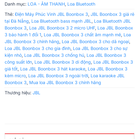
Danh mục:
LOA - ÂM THANH
,
Loa Bluetooth
Thẻ:
Điện Máy Phúc Vinh JBL Boonbox 3
,
JBL Boonbox 3 giá rẻ
tại Đà Nẵng
,
Loa Bluetooth bass mạnh JBL
,
Loa Bluetooth JBL
Boonbox 3
,
Loa JBL Boonbox 3 2 micro UHF
,
Loa JBL Boonbox
3 bảo hành 1 đổi 1
,
Loa JBL Boonbox 3 chất âm mạnh mẽ
,
Loa
JBL Boonbox 3 chính hãng
,
Loa JBL Boonbox 3 cho dã ngoại
,
Loa JBL Boonbox 3 cho gia đình
,
Loa JBL Boonbox 3 cho sự
kiện nhỏ
,
Loa JBL Boonbox 3 chống hú
,
Loa JBL Boonbox 3
công suất lớn
,
Loa JBL Boonbox 3 di động
,
Loa JBL Boonbox 3
giá tốt
,
Loa JBL Boonbox 3 hát karaoke
,
Loa JBL Boonbox 3
kèm micro
,
Loa JBL Boonbox 3 ngoài trời
,
Loa karaoke JBL
Boonbox 3
,
Mua loa JBL Boonbox 3 chính hãng
Thương hiệu:
JBL