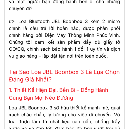
và một người bạn đồng hành bền bỉ cho những
chuyến đi?
👉 Loa Bluetooth JBL Boonbox 3 kèm 2 micro
chính là câu trả lời hoàn hảo, được phân phối
chính hãng bởi Điện Máy Thông Minh Phúc Vinh.
Chúng tôi cam kết sản phẩm đầy đủ giấy tờ
CO/CQ, chính sách bảo hành 1 đổi 1 uy tín và dịch
vụ giao hàng – lắp đặt tận nơi trên toàn quốc.
Tại Sao Loa JBL Boonbox 3 Là Lựa Chọn
Đáng Giá Nhất?
1. Thiết Kế Hiện Đại, Bền Bỉ – Đồng Hành
Cùng Bạn Mọi Nẻo Đường
Loa JBL Boonbox 3 sở hữu thiết kế mạnh mẽ, quai
xách chắc chắn, lý tưởng cho việc di chuyển. Vỏ
loa được làm từ chất liệu cao cấp, chống trầy
xước và va đập tốt, đảm bảo độ bền vượt trội dù