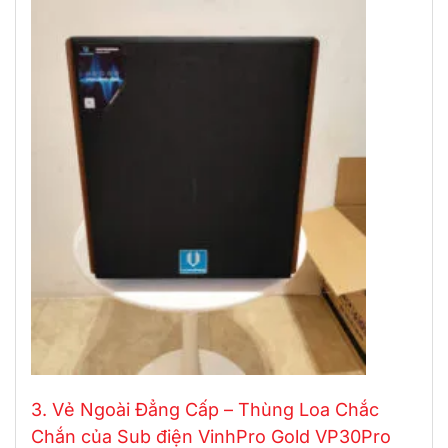
3. Vẻ Ngoài Đẳng Cấp – Thùng Loa Chắc
Chắn của Sub điện VinhPro Gold VP30Pro