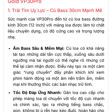
Gold VP30Pro
1. Trái Tim Uy Lực – Củ Bass 30cm Mạnh Mẽ
Sức mạnh của VP30Pro đến từ củ loa bass đường
kính 30cm (12 inch) với màng loa được làm từ chất
liệu chuyên dụng, có độ cứng cao và trọng lượng
nhẹ.
Âm Bass Sâu & Mềm Mại:
Củ loa có khả năng
tái tạo những dải tần cực thấp, xuống sâu dưới
ngưỡng mà tai người có thể nghe rõ nhưng cơ
thể lại cảm nhận được. Điều này tạo ra một cảm
giác “rung chuyển” đầy phấn khích khi xem
phim hành động và một âm nền trầm ấm, mềm
mại khi thưởng thức các bản nhạc trữ tình.
Tốc Độ Đáp Ứng Nhanh:
Gân loa cao cấp cho
phép màng loa di chuyển với tốc độ cực nhanh
và chính xác, tạo ra những tiếng bass chắc,
gọn, không bị ù rền hay kéo đuôi, hoàn hảo cho