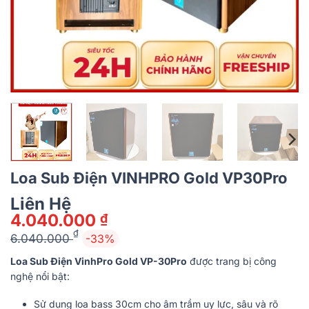
Loa Sub Điện VINHPRO Gold VP30Pro
Liên Hệ
4.040.000
₫
₫
6.040.000
-33%
Giá
Giá
Loa Sub Điện VinhPro Gold VP-30Pro
được trang bị công
gốc
hiện
nghệ nổi bật:
là:
tại
6.040.000 ₫.
là:
Sử dụng loa bass 30cm cho âm trầm uy lực, sâu và rõ