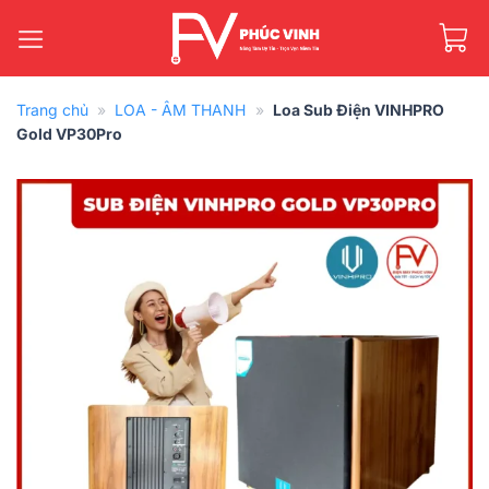
Bỏ
qua
nội
dung
Trang chủ
»
LOA - ÂM THANH
»
Loa Sub Điện VINHPRO
Gold VP30Pro