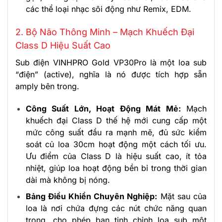
các thể loại nhạc sôi động như Remix, EDM.
2. Bộ Não Thông Minh – Mạch Khuếch Đại
Class D Hiệu Suất Cao
Sub điện VINHPRO Gold VP30Pro là một loa sub
“điện” (active), nghĩa là nó được tích hợp sẵn
amply bên trong.
Công Suất Lớn, Hoạt Động Mát Mẻ:
Mạch
khuếch đại Class D thế hệ mới cung cấp một
mức công suất đầu ra mạnh mẽ, đủ sức kiểm
soát củ loa 30cm hoạt động một cách tối ưu.
Ưu điểm của Class D là hiệu suất cao, ít tỏa
nhiệt, giúp loa hoạt động bền bỉ trong thời gian
dài mà không bị nóng.
Bảng Điều Khiển Chuyên Nghiệp:
Mặt sau của
loa là nơi chứa đựng các nút chức năng quan
trọng, cho phép bạn tinh chỉnh loa sub một