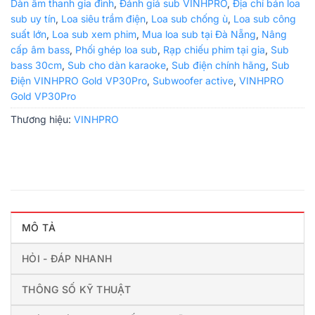
Dàn âm thanh gia đình
,
Đánh giá sub VINHPRO
,
Địa chỉ bán loa
sub uy tín
,
Loa siêu trầm điện
,
Loa sub chống ù
,
Loa sub công
suất lớn
,
Loa sub xem phim
,
Mua loa sub tại Đà Nẵng
,
Nâng
cấp âm bass
,
Phối ghép loa sub
,
Rạp chiếu phim tại gia
,
Sub
bass 30cm
,
Sub cho dàn karaoke
,
Sub điện chính hãng
,
Sub
Điện VINHPRO Gold VP30Pro
,
Subwoofer active
,
VINHPRO
Gold VP30Pro
Thương hiệu:
VINHPRO
MÔ TẢ
HỎI - ĐÁP NHANH
THÔNG SỐ KỸ THUẬT