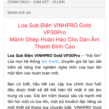
CHÍNH SÁCH - CAM KẾT - ƯU ĐÃI
ĐÁNH GIÁ (0)
Loa Sub Điện VINHPRO Gold
VP30Pro
Mảnh Ghép Hoàn Hảo Cho Dàn Âm
Thanh Đỉnh Cao
Loa
Sub Điện VINHPRO Gold VP30Pro
– “trái tim”
của mọi hệ thống
âm thanh
, chuyên gia tái tạo dải
trầm sẽ nâng trải nghiệm nghe nhìn của bạn lên
một tầm cao hoàn toàn mới.
Bạn có biết, hầu hết các cặp loa chính (loa full)
đều được thiết kế để thể hiện tốt nhất ở dải âm
trung và cao. Dải âm trầm (bass) sâu và mạnh mẽ
đòi hỏi một củ loa lớn, một bộ khuếch đại riêng và
một thiết kế thùng loa chuyên biệt. VINHPRO Gold