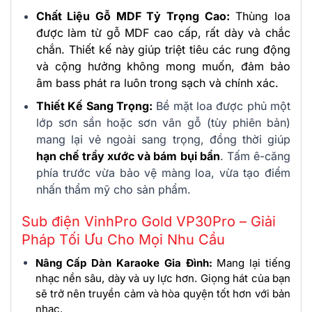
Chất Liệu Gỗ MDF Tỷ Trọng Cao:
Thùng loa
được làm từ gỗ MDF cao cấp, rất dày và chắc
chắn. Thiết kế này giúp triệt tiêu các rung động
và cộng hưởng không mong muốn, đảm bảo
âm bass phát ra luôn trong sạch và chính xác.
Thiết Kế Sang Trọng:
Bề mặt loa được phủ một
lớp sơn sần hoặc sơn vân gỗ (tùy phiên bản)
mang lại vẻ ngoài sang trọng, đồng thời giúp
hạn chế trầy xước và bám bụi bẩn
. Tấm ê-căng
phía trước vừa bảo vệ màng loa, vừa tạo điểm
nhấn thẩm mỹ cho sản phẩm.
Sub điện VinhPro Gold VP30Pro – Giải
Pháp Tối Ưu Cho Mọi Nhu Cầu
Nâng Cấp Dàn Karaoke Gia Đình:
Mang lại tiếng
nhạc nền sâu, dày và uy lực hơn. Giọng hát của bạn
sẽ trở nên truyền cảm và hòa quyện tốt hơn với bản
nhạc.