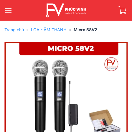
Bỏ
qua
nội
dung
Trang chủ
»
LOA - ÂM THANH
»
Micro 58V2