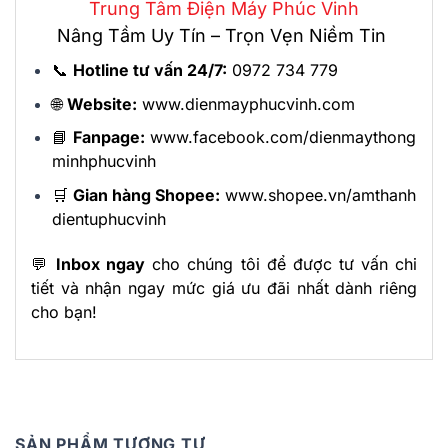
Trung Tâm Điện Máy Phúc Vinh
Nâng Tầm Uy Tín – Trọn Vẹn Niềm Tin
📞
Hotline tư vấn 24/7:
0972 734 779
🌐
Website:
www.dienmayphucvinh.com
📘
Fanpage:
www.facebook.com/dienmaythong
minhphucvinh
🛒
Gian hàng Shopee:
www.shopee.vn/amthanh
dientuphucvinh
💬
Inbox ngay
cho chúng tôi để được tư vấn chi
tiết và nhận ngay mức giá ưu đãi nhất dành riêng
cho bạn!
SẢN PHẨM TƯƠNG TỰ