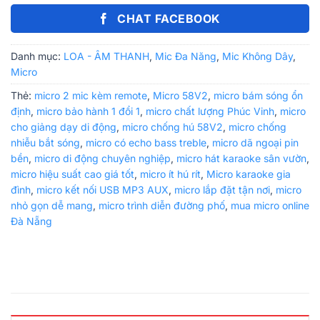
CHAT FACEBOOK
Danh mục:
LOA - ÂM THANH
,
Mic Đa Năng
,
Mic Không Dây
,
Micro
Thẻ:
micro 2 mic kèm remote
,
Micro 58V2
,
micro bám sóng ổn
định
,
micro bảo hành 1 đổi 1
,
micro chất lượng Phúc Vinh
,
micro
cho giảng dạy di động
,
micro chống hú 58V2
,
micro chống
nhiễu bắt sóng
,
micro có echo bass treble
,
micro dã ngoại pin
bền
,
micro di động chuyên nghiệp
,
micro hát karaoke sân vườn
,
micro hiệu suất cao giá tốt
,
micro ít hú rít
,
Micro karaoke gia
đình
,
micro kết nối USB MP3 AUX
,
micro lắp đặt tận nơi
,
micro
nhỏ gọn dễ mang
,
micro trình diễn đường phố
,
mua micro online
Đà Nẵng