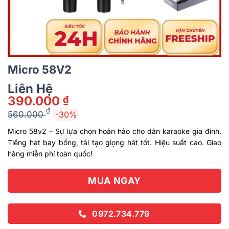
Micro 58V2
Liên Hệ
390.000
₫
₫
560.000
-30%
Giá
Giá
Micro 58v2 – Sự lựa chọn hoàn hảo cho dàn karaoke gia đình.
gốc
hiện
Tiếng hát bay bổng, tái tạo giọng hát tốt. Hiệu suất cao. Giao
là:
tại
hàng miễn phí toàn quốc!
560.000 ₫.
là:
390.000 ₫.
MUA NGAY
0972.734.779