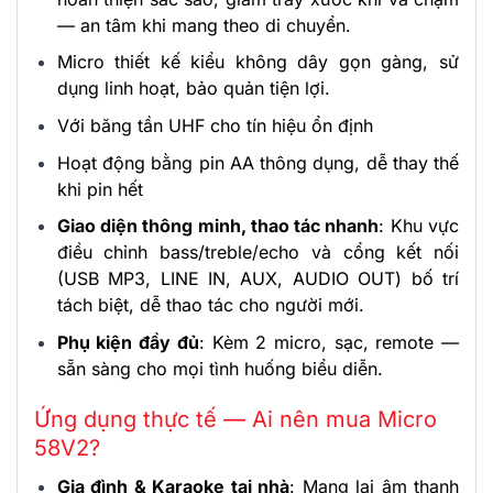
— an tâm khi mang theo di chuyển.
Micro thiết kế kiểu không dây gọn gàng, sử
dụng linh hoạt, bảo quản tiện lợi.
Với băng tần UHF cho tín hiệu ổn định
Hoạt động bằng pin AA thông dụng, dễ thay thế
khi pin hết
Giao diện thông minh, thao tác nhanh
: Khu vực
điều chỉnh bass/treble/echo và cổng kết nối
(USB MP3, LINE IN, AUX, AUDIO OUT) bố trí
tách biệt, dễ thao tác cho người mới.
Phụ kiện đầy đủ
: Kèm 2 micro, sạc, remote —
sẵn sàng cho mọi tình huống biểu diễn.
Ứng dụng thực tế — Ai nên mua Micro
58V2?
Gia đình & Karaoke tại nhà
: Mang lại âm thanh