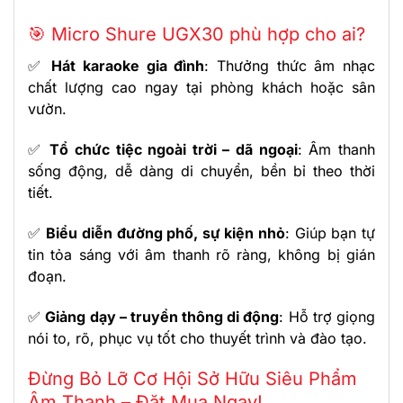
🎯 Micro Shure UGX30 phù hợp cho ai?
✅
Hát karaoke gia đình
: Thưởng thức âm nhạc
chất lượng cao ngay tại phòng khách hoặc sân
vườn.
✅
Tổ chức tiệc ngoài trời – dã ngoại
: Âm thanh
sống động, dễ dàng di chuyển, bền bỉ theo thời
tiết.
✅
Biểu diễn đường phố, sự kiện nhỏ
: Giúp bạn tự
tin tỏa sáng với âm thanh rõ ràng, không bị gián
đoạn.
✅
Giảng dạy – truyền thông di động
: Hỗ trợ giọng
nói to, rõ, phục vụ tốt cho thuyết trình và đào tạo.
Đừng Bỏ Lỡ Cơ Hội Sở Hữu Siêu Phẩm
Âm Thanh – Đặt Mua Ngay!