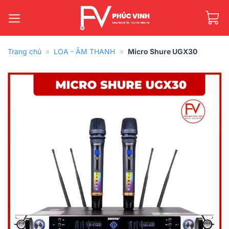
Bỏ
qua
nội
dung
Trang chủ
»
LOA - ÂM THANH
»
Micro Shure UGX30