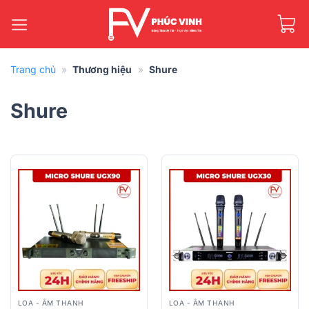
Bỏ
qua
nội
dung
Trang chủ
»
Thương hiệu
»
Shure
Shure
LOA - ÂM THANH
LOA - ÂM THANH