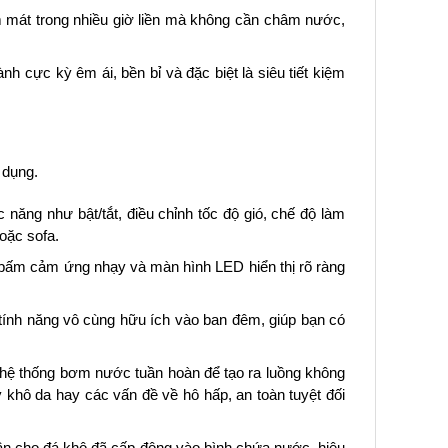
m mát trong nhiều giờ liền mà không cần châm nước,
 cực kỳ êm ái, bền bỉ và đặc biệt là siêu tiết kiệm
 dụng.
 năng như bật/tắt, điều chỉnh tốc độ gió, chế độ làm
oặc sofa.
t bấm cảm ứng nhạy và màn hình LED hiển thị rõ ràng
 tính năng vô cùng hữu ích vào ban đêm, giúp bạn có
 hệ thống bơm nước tuần hoàn để tạo ra luồng không
khô da hay các vấn đề về hô hấp, an toàn tuyệt đối
n cho đá khô đã cấp đông vào bình chứa nước, hiệu