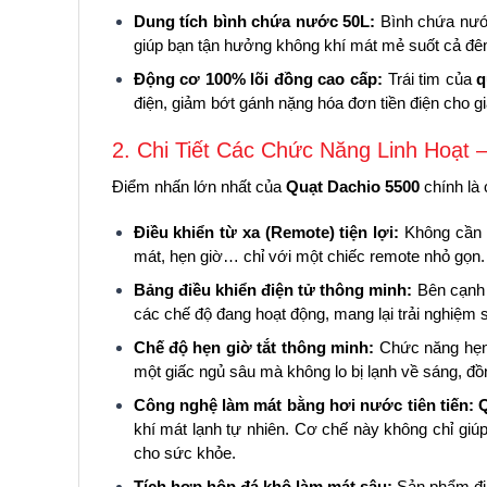
Dung tích bình chứa nước 50L:
Bình chứa nước
giúp bạn tận hưởng không khí mát mẻ suốt cả đê
Động cơ 100% lõi đồng cao cấp:
Trái tim của
q
điện, giảm bớt gánh nặng hóa đơn tiền điện cho gi
2. Chi Tiết Các Chức Năng Linh Hoạt 
Điểm nhấn lớn nhất của
Quạt Dachio 5500
chính là 
Điều khiển từ xa (Remote) tiện lợi:
Không cần p
mát, hẹn giờ… chỉ với một chiếc remote nhỏ gọn. 
Bảng điều khiển điện tử thông minh:
Bên cạnh
các chế độ đang hoạt động, mang lại trải nghiệm 
Chế độ hẹn giờ tắt thông minh:
Chức năng hẹn 
một giấc ngủ sâu mà không lo bị lạnh về sáng, đồn
Công nghệ làm mát bằng hơi nước tiên tiến:
khí mát lạnh tự nhiên. Cơ chế này không chỉ giú
cho sức khỏe.
Tích hợp hộp đá khô làm mát sâu:
Sản phẩm đi 