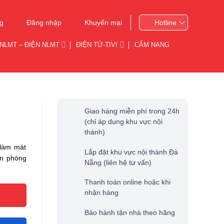
g
Đăng nhập
Khuyến mại
Hotline
NLMT – ĐIỆN NLMT
ĐIỆN TỬ-TIVI
CẨM NANG
Giao hàng miễn phí trong 24h
(chỉ áp dụng khu vực nội
thành)
 làm mát
Lắp đặt khu vực nội thành Đà
ăn phòng
Nẵng (liên hệ tư vấn)
Thanh toán online hoặc khi
nhận hàng
Bảo hành tận nhà theo hãng