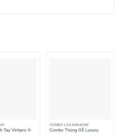
ANH
COMBO LOA KARAOKE
LOA - 
h Tay Vinhpro V-
Combo Thùng Gỗ Luxury
Loa Bì