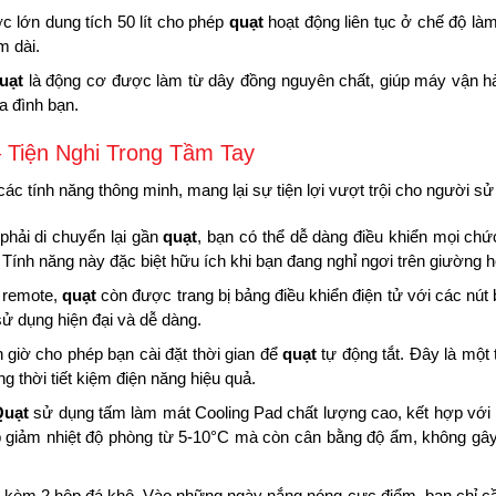
 lớn dung tích 50 lít cho phép
quạt
hoạt động liên tục ở chế độ là
m dài.
uạt
là động cơ được làm từ dây đồng nguyên chất, giúp máy vận hành
a đình bạn.
– Tiện Nghi Trong Tầm Tay
các tính năng thông minh, mang lại sự tiện lợi vượt trội cho người sử
hải di chuyển lại gần
quạt
, bạn có thể dễ dàng điều khiển mọi chức
Tính năng này đặc biệt hữu ích khi bạn đang nghỉ ngơi trên giường h
 remote,
quạt
còn được trang bị bảng điều khiển điện tử với các nú
sử dụng hiện đại và dễ dàng.
giờ cho phép bạn cài đặt thời gian để
quạt
tự động tắt. Đây là một
g thời tiết kiệm điện năng hiệu quả.
Quạt
sử dụng tấm làm mát Cooling Pad chất lượng cao, kết hợp với
p giảm nhiệt độ phòng từ 5-10°C mà còn cân bằng độ ẩm, không gây 
kèm 2 hộp đá khô. Vào những ngày nắng nóng cực điểm, bạn chỉ cầ