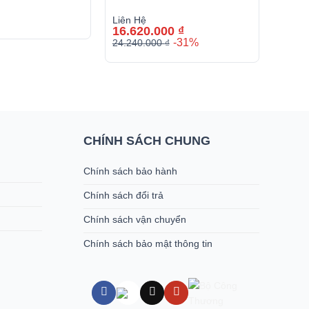
Liên Hệ
Liên 
16.620.000
₫
-31%
24.240.000
₫
Giá
Giá
gốc
hiện
là:
tại
24.240.000 ₫.
là:
16.620.000 ₫.
CHÍNH SÁCH CHUNG
Chính sách bảo hành
Chính sách đổi trả
Chính sách vận chuyển
Chính sách bảo mật thông tin