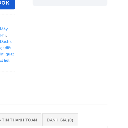
OOK
 Máy
khí
,
 Dachio
ạt điều
ít
,
quạt
t tiết
 TIN THANH TOÁN
ĐÁNH GIÁ (0)