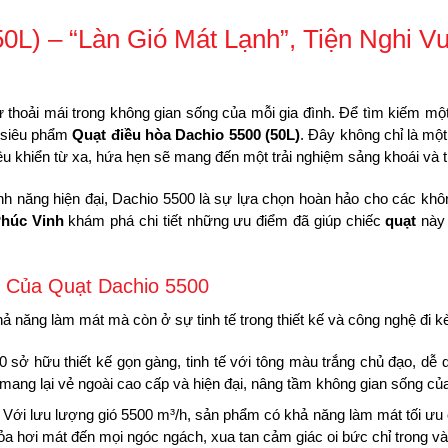
0L) – “Làn Gió Mát Lạnh”, Tiện Nghi V
ự thoải mái trong không gian sống của mỗi gia đình. Để tìm kiếm một 
u siêu phẩm
Quạt điều hòa Dachio 5500 (50L)
. Đây không chỉ là mộ
 điều khiển từ xa, hứa hẹn sẽ mang đến một trải nghiệm sảng khoái và 
ính năng hiện đại, Dachio 5500 là sự lựa chọn hoàn hảo cho các kh
húc Vinh
khám phá chi tiết những ưu điểm đã giúp chiếc
quạt
này 
t Của Quạt Dachio 5500
ả năng làm mát mà còn ở sự tinh tế trong thiết kế và công nghệ đi k
 sở hữu thiết kế gọn gàng, tinh tế với tông màu trắng chủ đạo, dễ d
 mang lại vẻ ngoài cao cấp và hiện đại, nâng tầm không gian sống củ
Với lưu lượng gió 5500 m³/h, sản phẩm có khả năng làm mát tối ưu 
 hơi mát đến mọi ngóc ngách, xua tan cảm giác oi bức chỉ trong vài