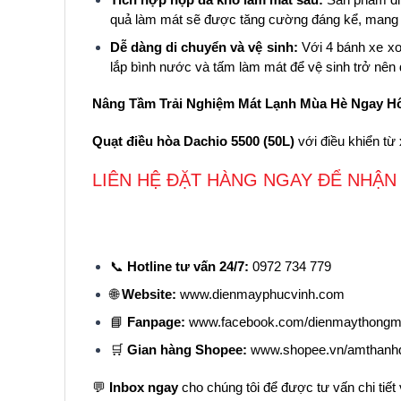
quả làm mát sẽ được tăng cường đáng kể, mang l
Dễ dàng di chuyển và vệ sinh:
Với 4 bánh xe xo
lắp bình nước và tấm làm mát để vệ sinh trở nên
Nâng Tầm Trải Nghiệm Mát Lạnh Mùa Hè Ngay H
Quạt điều hòa Dachio 5500 (50L)
với điều khiển từ 
LIÊN HỆ ĐẶT HÀNG NGAY ĐỂ NHẬN 
📞
Hotline tư vấn 24/7:
0972 734 779
🌐
Website:
www.dienmayphucvinh.com
📘
Fanpage:
www.facebook.com/dienmaythongm
🛒
Gian hàng Shopee:
www.shopee.vn/amthanhd
💬
Inbox ngay
cho chúng tôi để được tư vấn chi tiết