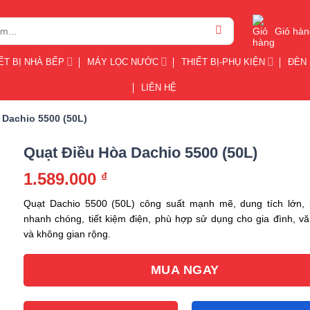
Giỏ hàn
ẾT BỊ NHÀ BẾP
MÁY LỌC NƯỚC
THIẾT BỊ-PHỤ KIỆN
ĐÈN 
LIÊN HỆ
 Dachio 5500 (50L)
Quạt Điều Hòa Dachio 5500 (50L)
1.589.000
₫
Quạt Dachio 5500 (50L) công suất mạnh mẽ, dung tích lớn,
nhanh chóng, tiết kiệm điện, phù hợp sử dụng cho gia đình, v
và không gian rộng.
MUA NGAY