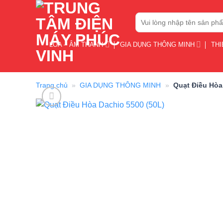
Bỏ
Tìm
qua
kiếm:
nội
dung
LOA – ÂM THANH
GIA DỤNG THÔNG MINH
THI
Trang chủ
»
GIA DỤNG THÔNG MINH
»
Quạt Điều Hòa