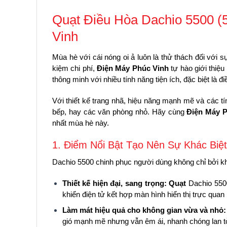
Quạt Điều Hòa Dachio 5500 (5
Vinh
Mùa hè với cái nóng oi ả luôn là thử thách đối với s
kiệm chi phí,
Điện Máy Phúc Vinh
tự hào giới thiệ
thông minh với nhiều tính năng tiện ích, đặc biệt là
Với thiết kế trang nhã, hiệu năng mạnh mẽ và các t
bếp, hay các văn phòng nhỏ. Hãy cùng
Điện Máy P
nhất mùa hè này.
1. Điểm Nổi Bật Tạo Nên Sự Khác Biệ
Dachio 5500 chinh phục người dùng không chỉ bởi kh
Thiết kế hiện đại, sang trọng:
Quạt
Dachio 5500
khiển điện tử kết hợp màn hình hiển thị trực quan
Làm mát hiệu quả cho không gian vừa và nhỏ:
gió mạnh mẽ nhưng vẫn êm ái, nhanh chóng lan tỏa