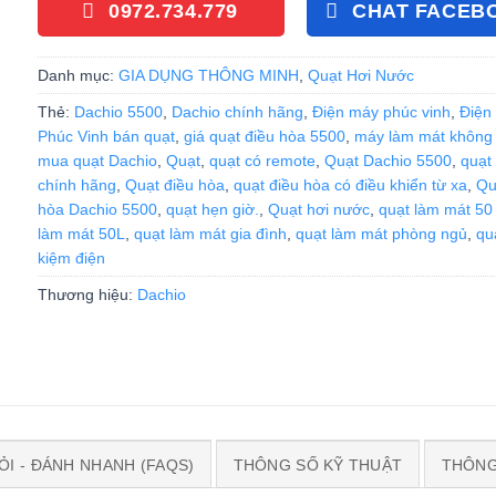
0972.734.779
CHAT FACEB
Danh mục:
GIA DỤNG THÔNG MINH
,
Quạt Hơi Nước
Thẻ:
Dachio 5500
,
Dachio chính hãng
,
Điện máy phúc vinh
,
Điện
Phúc Vinh bán quạt
,
giá quạt điều hòa 5500
,
máy làm mát không 
mua quạt Dachio
,
Quạt
,
quạt có remote
,
Quạt Dachio 5500
,
quạt
chính hãng
,
Quạt điều hòa
,
quạt điều hòa có điều khiển từ xa
,
Qu
hòa Dachio 5500
,
quạt hẹn giờ.
,
Quạt hơi nước
,
quạt làm mát 50 l
làm mát 50L
,
quạt làm mát gia đình
,
quạt làm mát phòng ngủ
,
quạ
kiệm điện
Thương hiệu:
Dachio
ỎI - ĐÁNH NHANH (FAQS)
THÔNG SỐ KỸ THUẬT
THÔNG