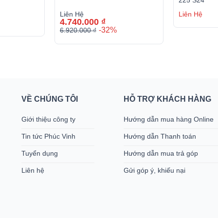
225 S24
Liên Hệ
Liên Hệ
4.740.000
₫
-32%
6.920.000
₫
Giá
Giá
gốc
hiện
là:
tại
6.920.000 ₫.
là:
4.740.000 ₫.
VỀ CHÚNG TÔI
HỖ TRỢ KHÁCH HÀNG
Giới thiệu công ty
Hướng dẫn mua hàng Online
Tin tức Phúc Vinh
Hướng dẫn Thanh toán
Tuyển dụng
Hướng dẫn mua trả góp
Liên hệ
Gửi góp ý, khiếu nại