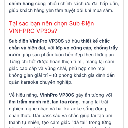
chính hãng
cùng nhiều chính sách ưu đãi hấp dẫn,
giúp khách hàng yên tâm tuyệt đối khi mua sắm.
Tại sao bạn nên chọn Sub Điện
VINHPRO VP30s?
Sub điện VinhPro VP30S
sở hữu
thiết kế chắc
chắn và hiện đại
, với
lớp vỏ cứng cáp, chống trầy
xước
giúp sản phẩm luôn bền đẹp theo thời gian.
Từng chi tiết được hoàn thiện tỉ mỉ, mang lại cảm
giác cao cấp và vững chãi, phù hợp cho mọi
không gian giải trí – từ phòng khách gia đình đến
quán karaoke chuyên nghiệp.
Về hiệu năng,
VinhPro VP30S
gây ấn tượng với
âm trầm mạnh mẽ, lan tỏa rộng
, mang lại trải
nghiệm nghe nhạc và hát karaoke sống động,
chân thực. Dải bass sâu và chắc giúp tái tạo âm
thanh tự nhiên, tạo cảm giác “đã tai” trong từng