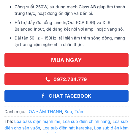
Công suất 250W, sử dụng mạch Class AB giúp âm thanh
trung thực, hoạt động ổn định và bền bỉ.
Hỗ trợ đầy đủ cổng Line In/Out RCA (L/R) và XLR
Balanced Input, dễ dàng kết nối với ampli hoặc vang số.
Dải tần 50Hz – 150Hz, tái hiện âm trầm sống động, mang
lại trải nghiệm nghe nhìn chân thực.
MUA NGAY
0972.734.779
CHAT FACEBOOK
Danh mục:
LOA - ÂM THANH
,
Sub, Trầm
Thẻ:
Loa bass điện mạnh mẽ
,
Loa sub điện chính hãng
,
Loa sub
điện cho sân vườn
,
Loa sub điện hát karaoke
,
Loa sub điện kèm