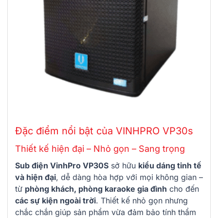
Đặc điểm nổi bật của VINHPRO VP30s
Thiết kế hiện đại – Nhỏ gọn – Sang trọng
Sub điện VinhPro VP30S
sở hữu
kiểu dáng tinh tế
và hiện đại
, dễ dàng hòa hợp với mọi không gian –
từ
phòng khách, phòng karaoke gia đình
cho đến
các sự kiện ngoài trời
. Thiết kế nhỏ gọn nhưng
chắc chắn giúp sản phẩm vừa đảm bảo tính thẩm