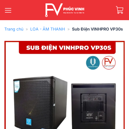
Bỏ
qua
nội
dung
Trang chủ
»
LOA - ÂM THANH
»
Sub Điện VINHPRO VP30s