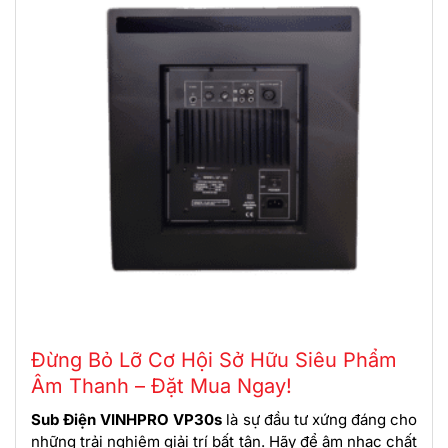
Đừng Bỏ Lỡ Cơ Hội Sở Hữu Siêu Phẩm
Âm Thanh – Đặt Mua Ngay!
Sub Điện VINHPRO VP30s
là sự đầu tư xứng đáng cho
những trải nghiệm giải trí bất tận. Hãy để âm nhạc chất