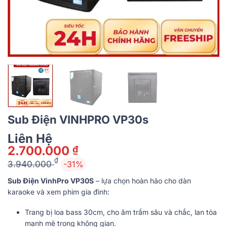
Sub Điện VINHPRO VP30s
Liên Hệ
2.700.000
₫
₫
3.940.000
-31%
Giá
Giá
Sub Điện VinhPro VP30S
– lựa chọn hoàn hảo cho dàn
gốc
hiện
karaoke và xem phim gia đình:
là:
tại
3.940.000 ₫.
là:
Trang bị loa bass 30cm, cho âm trầm sâu và chắc, lan tỏa
2.700.000 ₫.
mạnh mẽ trong không gian.