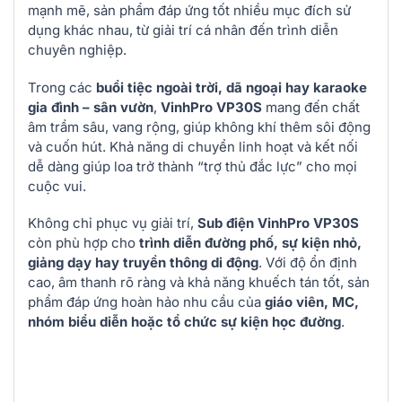
mạnh mẽ, sản phẩm đáp ứng tốt nhiều mục đích sử
dụng khác nhau, từ giải trí cá nhân đến trình diễn
chuyên nghiệp.
Trong các
buổi tiệc ngoài trời, dã ngoại hay karaoke
gia đình – sân vườn
,
VinhPro VP30S
mang đến chất
âm trầm sâu, vang rộng, giúp không khí thêm sôi động
và cuốn hút. Khả năng di chuyển linh hoạt và kết nối
dễ dàng giúp loa trở thành “trợ thủ đắc lực” cho mọi
cuộc vui.
Không chỉ phục vụ giải trí,
Sub điện VinhPro VP30S
còn phù hợp cho
trình diễn đường phố, sự kiện nhỏ,
giảng dạy hay truyền thông di động
. Với độ ổn định
cao, âm thanh rõ ràng và khả năng khuếch tán tốt, sản
phẩm đáp ứng hoàn hảo nhu cầu của
giáo viên, MC,
nhóm biểu diễn hoặc tổ chức sự kiện học đường
.