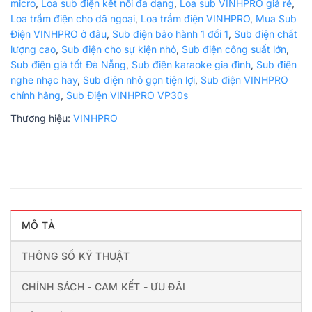
micro
,
Loa sub điện kết nối đa dạng
,
Loa sub VINHPRO giá rẻ
,
Loa trầm điện cho dã ngoại
,
Loa trầm điện VINHPRO
,
Mua Sub
Điện VINHPRO ở đâu
,
Sub điện bảo hành 1 đổi 1
,
Sub điện chất
lượng cao
,
Sub điện cho sự kiện nhỏ
,
Sub điện công suất lớn
,
Sub điện giá tốt Đà Nẵng
,
Sub điện karaoke gia đình
,
Sub điện
nghe nhạc hay
,
Sub điện nhỏ gọn tiện lợi
,
Sub điện VINHPRO
chính hãng
,
Sub Điện VINHPRO VP30s
Thương hiệu:
VINHPRO
MÔ TẢ
THÔNG SỐ KỸ THUẬT
CHÍNH SÁCH - CAM KẾT - ƯU ĐÃI