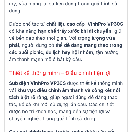
mỹ, vừa mang lại sự tiện dụng trong quá trình sử
dụng.
Được chế tác từ
chất liệu cao cấp
,
VinhPro VP30S
có khả năng
hạn chế trầy xước khi di chuyển
, giữ
vẻ bền đẹp theo thời gian. Với
trọng lượng vừa
phải
, người dùng có thể
dễ dàng mang theo trong
các buổi picnic, du lịch hay hội nhóm
, tận hưởng
âm thanh mạnh mẽ ở bất kỳ đâu.
Thiết kế thông minh – Điều chỉnh tiện lợi
Sub điện VinhPro VP30S
được thiết kế thông minh
với
khu vực điều chỉnh âm thanh và cổng kết nối
tách biệt rõ ràng
, giúp người dùng dễ dàng thao
tác, kể cả khi mới sử dụng lần đầu. Các chi tiết
được bố trí khoa học, mang đến sự tiện lợi và
chuyên nghiệp trong quá trình sử dụng.
Các
nút chỉnh bass, treble, echo
được sắp xếp