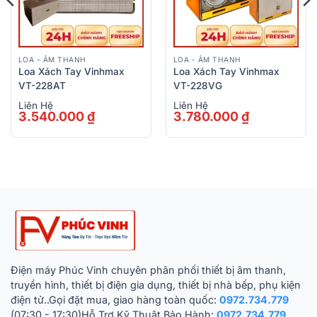
LOA - ÂM THANH
LOA - ÂM THANH
Loa Xách Tay Vinhmax
Loa Xách Tay Vinhmax
VT-228AT
VT-228VG
Liên Hệ
Liên Hệ
3.540.000
₫
3.780.000
₫
Điện máy Phúc Vinh chuyên phân phối thiết bị âm thanh,
truyền hình, thiết bị điện gia dụng, thiết bị nhà bếp, phụ kiện
điện tử..Gọi đặt mua, giao hàng toàn quốc:
0972.734.779
(07:30 - 17:30)Hỗ Trợ Kỹ Thuật Bảo Hành:
0972.734.779