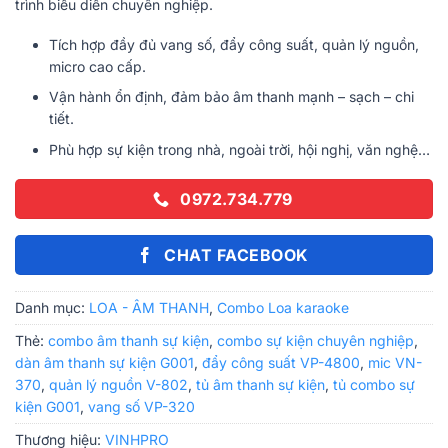
trình biểu diễn chuyên nghiệp.
Tích hợp đầy đủ vang số, đẩy công suất, quản lý nguồn,
micro cao cấp.
Vận hành ổn định, đảm bảo âm thanh mạnh – sạch – chi
tiết.
Phù hợp sự kiện trong nhà, ngoài trời, hội nghị, văn nghệ…
0972.734.779
CHAT FACEBOOK
Danh mục:
LOA - ÂM THANH
,
Combo Loa karaoke
Thẻ:
combo âm thanh sự kiện
,
combo sự kiện chuyên nghiệp
,
dàn âm thanh sự kiện G001
,
đẩy công suất VP-4800
,
mic VN-
370
,
quản lý nguồn V-802
,
tủ âm thanh sự kiện
,
tủ combo sự
kiện G001
,
vang số VP-320
Thương hiệu:
VINHPRO