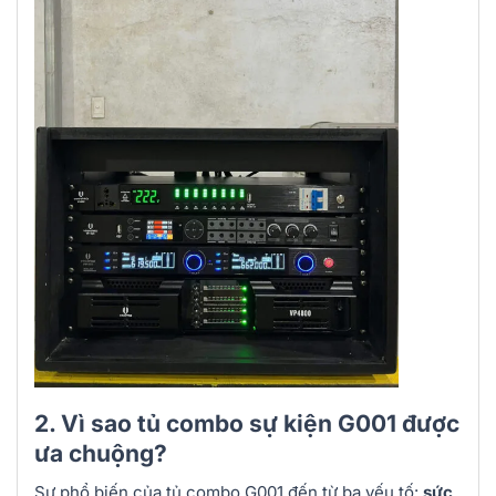
2. Vì sao tủ combo sự kiện G001 được
ưa chuộng?
Sự phổ biến của tủ combo G001 đến từ ba yếu tố:
sức