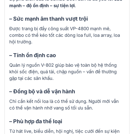
mạnh – độ ổn định – sự tiện lợi
.
– Sức mạnh âm thanh vượt trội
Được trang bị đẩy công suất VP-4800 mạnh mẽ,
combo có thể kéo tốt các dòng loa full, loa array, loa
hội trường.
– Tính ổn định cao
Quản lý nguồn V-802 giúp bảo vệ toàn bộ hệ thống
khỏi sốc điện, quá tải, chập nguồn – vấn đề thường
gặp tại các sân khấu.
– Đồng bộ và dễ vận hành
Chỉ cần kết nối loa là có thể sử dụng. Người mới vẫn
có thể vận hành nhờ vang số tối ưu sẵn.
– Phù hợp đa thể loại
Từ hát live, biểu diễn, hội nghị, tiệc cưới đến sự kiện