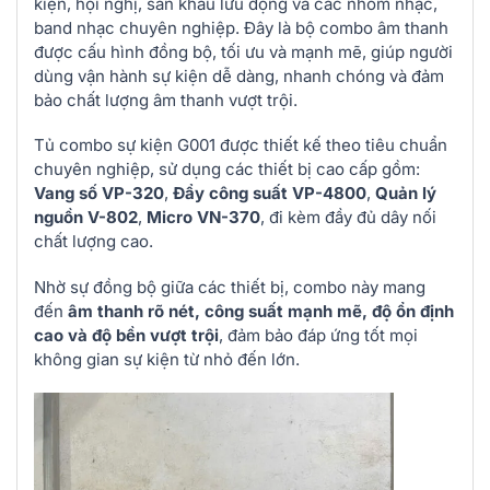
kiện, hội nghị, sân khấu lưu động và các nhóm nhạc,
band nhạc chuyên nghiệp. Đây là bộ combo âm thanh
được cấu hình đồng bộ, tối ưu và mạnh mẽ, giúp người
dùng vận hành sự kiện dễ dàng, nhanh chóng và đảm
bảo chất lượng âm thanh vượt trội.
Tủ combo sự kiện G001 được thiết kế theo tiêu chuẩn
chuyên nghiệp, sử dụng các thiết bị cao cấp gồm:
Vang số VP-320
,
Đẩy công suất VP-4800
,
Quản lý
nguồn V-802
,
Micro VN-370
, đi kèm đầy đủ dây nối
chất lượng cao.
Nhờ sự đồng bộ giữa các thiết bị, combo này mang
đến
âm thanh rõ nét, công suất mạnh mẽ, độ ổn định
cao và độ bền vượt trội
, đảm bảo đáp ứng tốt mọi
không gian sự kiện từ nhỏ đến lớn.