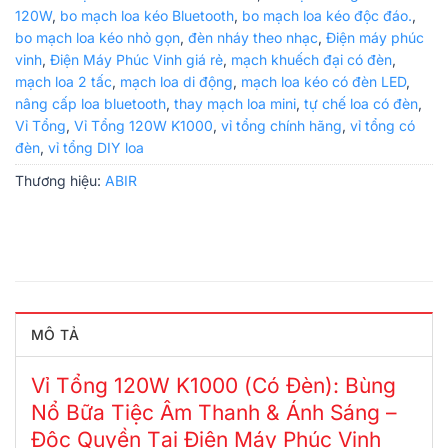
120W
,
bo mạch loa kéo Bluetooth
,
bo mạch loa kéo độc đáo.
,
bo mạch loa kéo nhỏ gọn
,
đèn nháy theo nhạc
,
Điện máy phúc
vinh
,
Điện Máy Phúc Vinh giá rẻ
,
mạch khuếch đại có đèn
,
mạch loa 2 tấc
,
mạch loa di động
,
mạch loa kéo có đèn LED
,
nâng cấp loa bluetooth
,
thay mạch loa mini
,
tự chế loa có đèn
,
Vỉ Tổng
,
Vỉ Tổng 120W K1000
,
vỉ tổng chính hãng
,
vỉ tổng có
đèn
,
vỉ tổng DIY loa
Thương hiệu:
ABIR
MÔ TẢ
Vỉ Tổng 120W K1000 (Có Đèn): Bùng
Nổ Bữa Tiệc Âm Thanh & Ánh Sáng –
Độc Quyền Tại Điện Máy Phúc Vinh