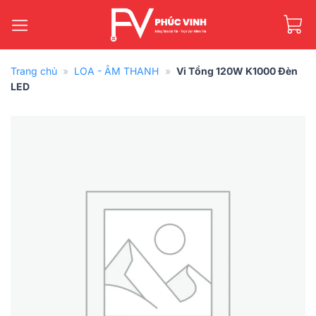
Bỏ
qua
nội
dung
Trang chủ
»
LOA - ÂM THANH
»
Vỉ Tổng 120W K1000 Đèn
LED