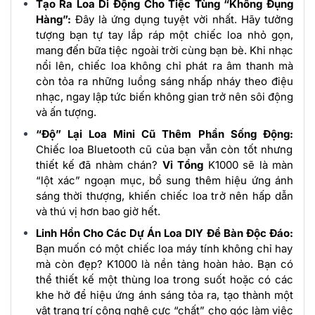
Tạo Ra Loa Di Động Cho Tiệc Tùng “Không Đụng
Hàng”:
Đây là ứng dụng tuyệt vời nhất. Hãy tưởng
tượng bạn tự tay lắp ráp một chiếc loa nhỏ gọn,
mang đến bữa tiệc ngoài trời cùng bạn bè. Khi nhạc
nổi lên, chiếc loa không chỉ phát ra âm thanh mà
còn tỏa ra những luồng sáng nhấp nháy theo điệu
nhạc, ngay lập tức biến không gian trở nên sôi động
và ấn tượng.
“Độ” Lại Loa Mini Cũ Thêm Phần Sống Động:
Chiếc loa Bluetooth cũ của bạn vẫn còn tốt nhưng
thiết kế đã nhàm chán?
Vỉ Tổng
K1000 sẽ là màn
“lột xác” ngoạn mục, bổ sung thêm hiệu ứng ánh
sáng thời thượng, khiến chiếc loa trở nên hấp dẫn
và thú vị hơn bao giờ hết.
Linh Hồn Cho Các Dự Án Loa DIY Để Bàn Độc Đáo:
Bạn muốn có một chiếc loa máy tính không chỉ hay
mà còn đẹp? K1000 là nền tảng hoàn hảo. Bạn có
thể thiết kế một thùng loa trong suốt hoặc có các
khe hở để hiệu ứng ánh sáng tỏa ra, tạo thành một
vật trang trí công nghệ cực “chất” cho góc làm việc