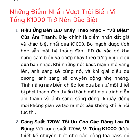
Những Điểm Nhấn Vượt Trội Biến Vỉ
Tổng K1000 Trở Nên Đặc Biệt
Hiệu Ứng Đèn LED Nháy Theo Nhạc – “Vũ Điệu”
Của Âm Thanh:
Đây chính là điểm nhấn đắt giá
và khác biệt nhất của K1000. Bo mạch được tích
hợp sẵn một hệ thống đèn LED đa sắc có khả
năng cảm biến và chớp nháy theo từng nhịp điệu
của bản nhạc. Khi những nốt bass mạnh mẽ vang
lên, ánh sáng sẽ bùng nổ, và khi giai điệu du
dương, ánh sáng sẽ chuyển động nhẹ nhàng.
Tính năng này biến chiếc loa của bạn từ một thiết
bị phát thanh đơn thuần thành một màn trình diễn
âm thanh và ánh sáng sống động, khuấy động
mọi không gian và tạo ra một bầu không khí lễ hội
tức thì.
Công Suất 120W Tối Ưu Cho Các Dòng Loa Di
Động:
Với công suất 120W,
Vỉ Tổng K1000
được
thiết kế chuyên biệt cho các dòng loa bass có