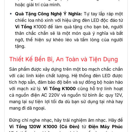
hoặc giải trí của mình.
Quà Tặng Công Nghệ Ý Nghĩa:
Tự tay lắp ráp một
chiếc loa nhỏ xinh với hiệu ứng đèn LED độc đáo từ
Vỉ Tổng
K1000 để làm quà tặng cho bạn bè, người
thân chắc chắn sẽ là một món quà ý nghĩa và bất
ngờ, thể hiện sự khéo léo và tấm lòng của người
tặng.
Thiết Kế Bền Bỉ, An Toàn và Tiện Dụng
Sản phẩm được xây dựng trên một bo mạch chắc chắn
với các linh kiện chất lượng. Hệ thống đèn LED được
tích hợp sẵn, đảm bảo độ bền và sự đồng bộ hoàn hảo
với mạch xử lý.
Vỉ Tổng K1000
cũng hỗ trợ linh hoạt
cả nguồn điện AC 220V và nguồn từ bình ắc quy 12V,
mang lại sự tiện lợi tối đa dù bạn sử dụng tại nhà hay
mang đi dã ngoại.
Đừng chỉ nghe nhạc, hãy trải nghiệm âm nhạc. Hãy để
Vỉ Tổng 120W K1000 (Có Đèn)
từ
Điện Máy Phúc