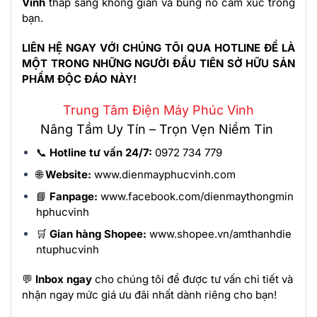
Vinh
thắp sáng không gian và bùng nổ cảm xúc trong
bạn.
LIÊN HỆ NGAY VỚI CHÚNG TÔI QUA HOTLINE ĐỂ LÀ
MỘT TRONG NHỮNG NGƯỜI ĐẦU TIÊN SỞ HỮU SẢN
PHẨM ĐỘC ĐÁO NÀY!
Trung Tâm Điện Máy Phúc Vinh
Nâng Tầm Uy Tín – Trọn Vẹn Niềm Tin
📞
Hotline tư vấn 24/7:
0972 734 779
🌐
Website:
www.dienmayphucvinh.com
📘
Fanpage:
www.facebook.com/dienmaythongmin
hphucvinh
🛒
Gian hàng Shopee:
www.shopee.vn/amthanhdie
ntuphucvinh
💬
Inbox ngay
cho chúng tôi để được tư vấn chi tiết và
nhận ngay mức giá ưu đãi nhất dành riêng cho bạn!