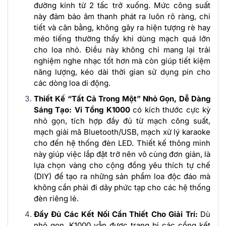
đường kính từ 2 tấc trở xuống. Mức công suất
này đảm bảo âm thanh phát ra luôn rõ ràng, chi
tiết và cân bằng, không gây ra hiện tượng rè hay
méo tiếng thường thấy khi dùng mạch quá lớn
cho loa nhỏ. Điều này không chỉ mang lại trải
nghiệm nghe nhạc tốt hơn mà còn giúp tiết kiệm
năng lượng, kéo dài thời gian sử dụng pin cho
các dòng loa di động.
Thiết Kế “Tất Cả Trong Một” Nhỏ Gọn, Dễ Dàng
Sáng Tạo:
Vỉ Tổng K1000
có kích thước cực kỳ
nhỏ gọn, tích hợp đầy đủ từ mạch công suất,
mạch giải mã Bluetooth/USB, mạch xử lý karaoke
cho đến hệ thống đèn LED. Thiết kế thông minh
này giúp việc lắp đặt trở nên vô cùng đơn giản, là
lựa chọn vàng cho cộng đồng yêu thích tự chế
(DIY) để tạo ra những sản phẩm loa độc đáo mà
không cần phải đi dây phức tạp cho các hệ thống
đèn riêng lẻ.
Đầy Đủ Các Kết Nối Cần Thiết Cho Giải Trí:
Dù
nhỏ gọn, K1000 vẫn được trang bị các cổng kết