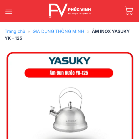
Bỏ
qua
nội
dung
Trang chủ
»
GIA DỤNG THÔNG MINH
»
ẤM INOX YASUKY
YK – 125