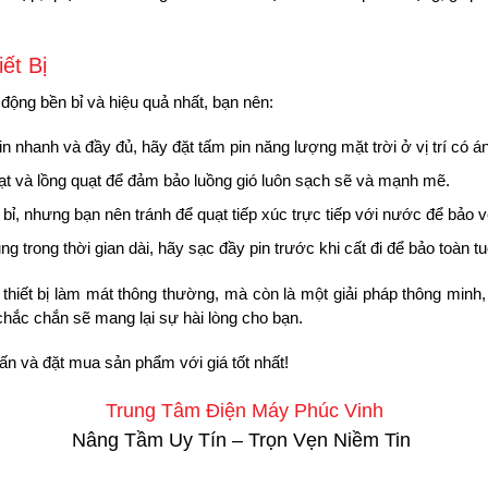
ết Bị
động bền bỉ và hiệu quả nhất, bạn nên:
n nhanh và đầy đủ, hãy đặt tấm pin năng lượng mặt trời ở vị trí có án
t và lồng quạt để đảm bảo luồng gió luôn sạch sẽ và mạnh mẽ.
, nhưng bạn nên tránh để quạt tiếp xúc trực tiếp với nước để bảo vệ 
trong thời gian dài, hãy sạc đầy pin trước khi cất đi để bảo toàn tuổ
 thiết bị làm mát thông thường, mà còn là một giải pháp thông minh
 chắc chắn sẽ mang lại sự hài lòng cho bạn.
n và đặt mua sản phẩm với giá tốt nhất!
Trung Tâm Điện Máy Phúc Vinh
Nâng Tầm Uy Tín – Trọn Vẹn Niềm Tin