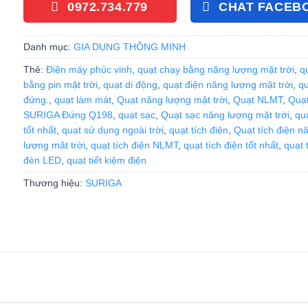
0972.734.779
CHAT FACEB
Danh mục:
GIA DỤNG THÔNG MINH
Thẻ:
Điện máy phúc vinh
,
quạt chạy bằng năng lượng mặt trời
,
q
bằng pin mặt trời
,
quạt di động
,
quạt điện năng lượng mặt trời
,
qu
đứng.
,
quạt làm mát
,
Quạt năng lượng mặt trời
,
Quạt NLMT
,
Quạ
SURIGA Đứng Q198
,
quạt sạc
,
Quạt sạc năng lượng mặt trời
,
qu
tốt nhất
,
quạt sử dụng ngoài trời
,
quạt tích điện
,
Quạt tích điện n
lượng mặt trời
,
quạt tích điện NLMT
,
quạt tích điện tốt nhất
,
quạt 
đèn LED
,
quạt tiết kiệm điện
Thương hiệu:
SURIGA