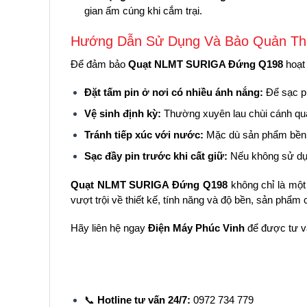
gian ấm cúng khi cắm trại.
Hướng Dẫn Sử Dụng Và Bảo Quản Thi
Để đảm bảo
Quạt NLMT SURIGA Đứng Q198
hoạt 
Đặt tấm pin ở nơi có nhiều ánh nắng:
Để sạc pi
Vệ sinh định kỳ:
Thường xuyên lau chùi cánh quạ
Tránh tiếp xúc với nước:
Mặc dù sản phẩm bền bỉ
Sạc đầy pin trước khi cất giữ:
Nếu không sử dụng 
Quạt NLMT SURIGA Đứng Q198
không chỉ là một
vượt trội về thiết kế, tính năng và độ bền, sản phẩm
Hãy liên hệ ngay
Điện Máy Phúc Vinh
để được tư vấ
📞
Hotline tư vấn 24/7:
0972 734 779