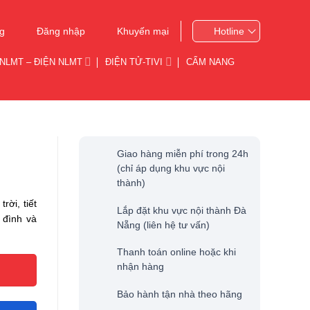
g
Đăng nhập
Khuyến mại
Hotline
NLMT – ĐIỆN NLMT
ĐIỆN TỬ-TIVI
CẨM NANG
Giao hàng miễn phí trong 24h
(chỉ áp dụng khu vực nội
thành)
ời, tiết
Lắp đặt khu vực nội thành Đà
 đình và
Nẵng (liên hệ tư vấn)
Thanh toán online hoặc khi
nhận hàng
Bảo hành tận nhà theo hãng