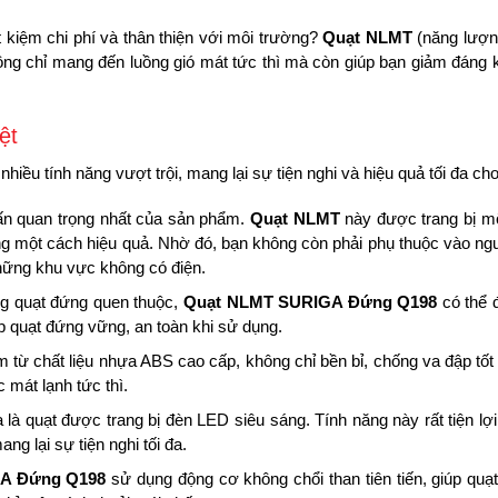
t kiệm chi phí và thân thiện với môi trường?
Quạt NLMT
(năng lượn
g chỉ mang đến luồng gió mát tức thì mà còn giúp bạn giảm đáng kể
ệt
nhiều tính năng vượt trội, mang lại sự tiện nghi và hiệu quả tối đa c
n quan trọng nhất của sản phẩm.
Quạt NLMT
này được trang bị mộ
g một cách hiệu quả. Nhờ đó, bạn không còn phải phụ thuộc vào nguồn
những khu vực không có điện.
g quạt đứng quen thuộc,
Quạt NLMT SURIGA Đứng Q198
có thể đ
p quạt đứng vững, an toàn khi sử dụng.
 từ chất liệu nhựa ABS cao cấp, không chỉ bền bỉ, chống va đập tốt
 mát lạnh tức thì.
à quạt được trang bị đèn LED siêu sáng. Tính năng này rất tiện lợ
g lại sự tiện nghi tối đa.
A Đứng Q198
sử dụng động cơ không chổi than tiên tiến, giúp quạt