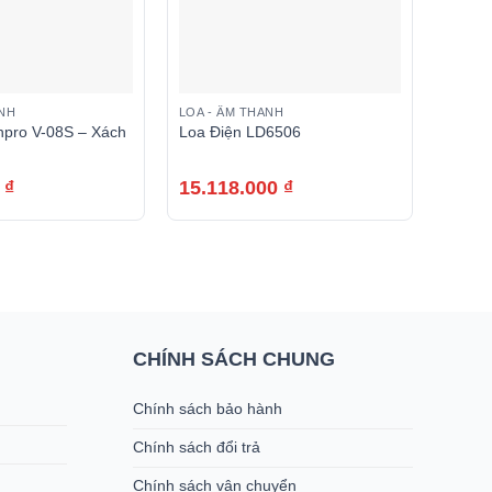
ANH
LOA - ÂM THANH
LOA - 
hpro V-08S – Xách
Loa Điện LD6506
Loa B
0
₫
15.118.000
₫
Liên 
7.44
CHÍNH SÁCH CHUNG
Chính sách bảo hành
Chính sách đổi trả
Chính sách vận chuyển