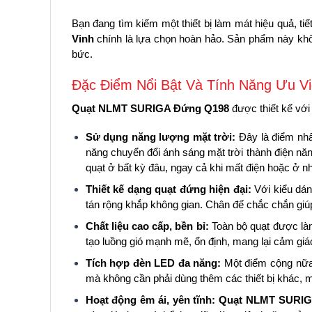
Bạn đang tìm kiếm một thiết bị làm mát hiệu quả, tiế
Vinh
chính là lựa chọn hoàn hảo. Sản phẩm này khôn
bức.
Đặc Điểm Nổi Bật Và Tính Năng Ưu Vi
Quạt NLMT SURIGA Đứng Q198
được thiết kế với 
Sử dụng năng lượng mặt trời:
Đây là điểm nhấ
năng chuyển đổi ánh sáng mặt trời thành điện năn
quạt ở bất kỳ đâu, ngay cả khi mất điện hoặc ở 
Thiết kế dạng quạt đứng hiện đại:
Với kiểu dán
tán rộng khắp không gian. Chân đế chắc chắn giú
Chất liệu cao cấp, bền bỉ:
Toàn bộ quạt được làm
tạo luồng gió mạnh mẽ, ổn định, mang lại cảm giác
Tích hợp đèn LED đa năng:
Một điểm cộng nữa l
mà không cần phải dùng thêm các thiết bị khác, man
Hoạt động êm ái, yên tĩnh:
Quạt NLMT SURIG