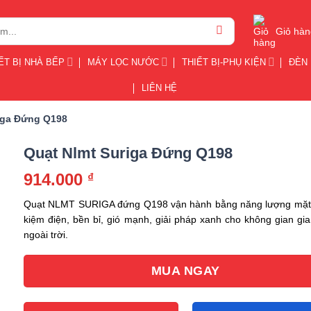
Giỏ hàn
ẾT BỊ NHÀ BẾP
MÁY LỌC NƯỚC
THIẾT BỊ-PHỤ KIỆN
ĐÈN 
LIÊN HỆ
iga Đứng Q198
Quạt Nlmt Suriga Đứng Q198
914.000
₫
Quạt NLMT SURIGA đứng Q198 vận hành bằng năng lượng mặt tr
kiệm điện, bền bỉ, gió mạnh, giải pháp xanh cho không gian gia
ngoài trời.
MUA NGAY