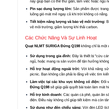
này giúp bạn có thể thư giãn, làm việc hoặc ngủ n
Pin sạc dung lượng lớn:
Sản phẩm được trang bị
luồng gió mát mẻ ngay cả khi trời không có nắng.
Tiết kiệm năng lượng và bảo vệ môi trường:
Bằ
vệ môi trường, giảm lượng khí thải carbon.
Các Chức Năng Và Sự Linh Hoạt
Quạt NLMT SURIGA Đứng Q198
không chỉ là một 
Sử dụng trong gia đình:
Đây là thiết bị “cứu cá
ngủ, hoặc mang ra sân vườn để tận hưởng không k
Hỗ trợ hoạt động ngoài trời:
Với khả năng sử 
picnic. Bạn không cần phải lo lắng về việc tìm ki
Làm việc tại các khu vực không có điện:
Đối v
Đứng Q198
sẽ giúp giải quyết bài toán làm mát h
Hỗ trợ kinh doanh:
Các quán cà phê, quán ăn sâ
điện. Điều này không chỉ giúp tiết kiệm mà còn tă
Sử dụng như đèn chiếu sáng:
Với đèn LED tích