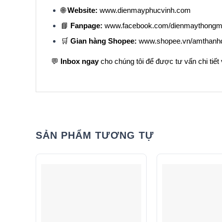
🌐
Website:
www.dienmayphucvinh.com
📘
Fanpage:
www.facebook.com/dienmaythongm
🛒
Gian hàng Shopee:
www.shopee.vn/amthanhd
💬
Inbox ngay
cho chúng tôi để được tư vấn chi tiết
SẢN PHẨM TƯƠNG TỰ