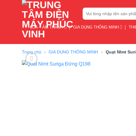
Bỏ
Tìm
qua
kiếm:
nội
dung
LOA – ÂM THANH
GIA DỤNG THÔNG MINH
THI
Trang chủ
»
GIA DỤNG THÔNG MINH
»
Quạt Nlmt Sur