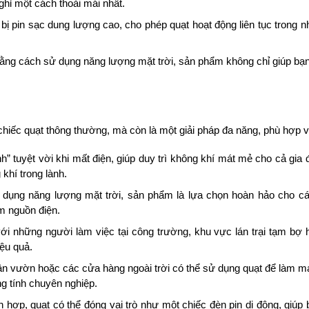
ghỉ một cách thoải mái nhất.
 pin sạc dung lượng cao, cho phép quạt hoạt động liên tục trong 
ng cách sử dụng năng lượng mặt trời, sản phẩm không chỉ giúp bạn 
chiếc quạt thông thường, mà còn là một giải pháp đa năng, phù hợp v
nh” tuyệt vời khi mất điện, giúp duy trì không khí mát mẻ cho cả gi
hí trong lành.
dụng năng lượng mặt trời, sản phẩm là lựa chọn hoàn hảo cho các
ếm nguồn điện.
ới những người làm việc tại công trường, khu vực lán trại tạm bợ 
iệu quả.
n vườn hoặc các cửa hàng ngoài trời có thể sử dụng quạt để làm má
ng tính chuyên nghiệp.
 hợp, quạt có thể đóng vai trò như một chiếc đèn pin di động, giúp