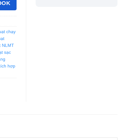
OOK
uạt chạy
ạt
t NLMT
ạt sạc
ăng
tích hợp