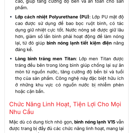
cao, giúp tăng cường độ bền và an toàn cho sản
phẩm.
Lớp cách nhiệt Polyurethane (PU)
: Lớp PU mật độ
cao được sử dụng để bao bọc ruột bình, có tác
dụng giữ nhiệt cực tốt. Nước nóng sẽ được giữ lâu
hơn, giảm số lần bình phải hoạt động để làm nóng
lại, từ đó giúp
bình nóng lạnh tiết kiệm điện
năng
đáng kể.
Lòng bình tráng men Titan
: Lớp men Titan được
tráng đều bên trong lòng bình giúp chống lại sự ăn
mòn từ nguồn nước, tăng cường độ bền bỉ và tuổi
thọ của sản phẩm. Công nghệ này đặc biệt hữu ích
ở những khu vực có nguồn nước bị nhiễm phèn
hoặc cặn bẩn.
Chức Năng Linh Hoạt, Tiện Lợi Cho Mọi
Nhu Cầu
Mặc dù có dung tích nhỏ gọn,
bình nóng lạnh V15
vẫn
được trang bị đầy đủ các chức năng linh hoạt, mang lại