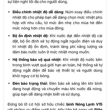
sự tiện nghi tối đa cho người dùng.
Điều chỉnh nhiệt độ dễ dàng
: Núm xoay điều chỉnh
nhiệt độ cho phép bạn dễ dàng chọn mức nhiệt phù
hợp với nhu cầu, từ mức ấm nhẹ cho mùa hè đến
mức nóng hơn cho mùa đông.
Bộ ổn định nhiệt độ
: Khi nước đạt đến nhiệt độ cài
đặt, bộ ổn định sẽ tự động ngắt nguồn điện và duy
trì nhiệt độ ổn định, tránh lãng phí năng lượng và
đảm bảo nước luôn ở mức nhiệt mong muốn.
Hệ thống bảo vệ quá nhiệt
: Khi nhiệt độ nước bên
trong bình vượt quá giới hạn an toàn, hệ thống sẽ tự
động ngắt điện để bảo vệ thiết bị và người dùng
khỏi nguy cơ bị bỏng.
Đèn báo trạng thái
: Đèn báo sẽ sáng lên khi bình
đang hoạt động và chuyển màu khi nước đã nóng,
giúp bạn dễ dàng nhận biết và sử dụng.
Đừng bỏ lỡ cơ hội sở hữu chiếc
bình Nóng Lạnh V15
với những ưu điểm vượt trội. Hãy liên hệ ngay với
Điện