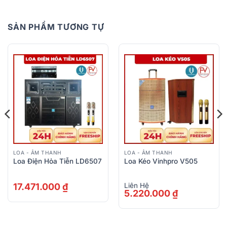
SẢN PHẨM TƯƠNG TỰ
LOA - ÂM THANH
LOA - ÂM THANH
Loa Điện Hỏa Tiễn LD6507
Loa Kéo Vinhpro V505
17.471.000
₫
Liên Hệ
5.220.000
₫