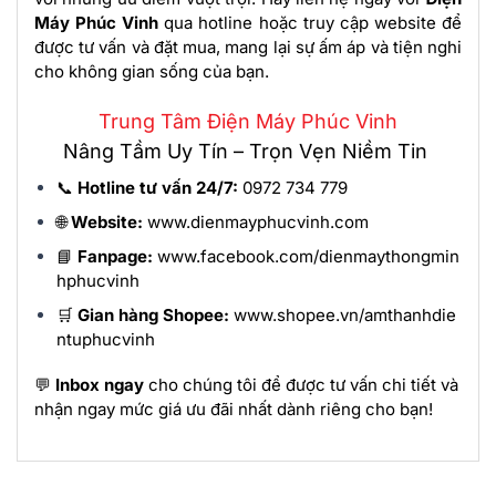
Máy Phúc Vinh
qua hotline hoặc truy cập website để
được tư vấn và đặt mua, mang lại sự ấm áp và tiện nghi
cho không gian sống của bạn.
Trung Tâm Điện Máy Phúc Vinh
Nâng Tầm Uy Tín – Trọn Vẹn Niềm Tin
📞
Hotline tư vấn 24/7:
0972 734 779
🌐
Website:
www.dienmayphucvinh.com
📘
Fanpage:
www.facebook.com/dienmaythongmin
hphucvinh
🛒
Gian hàng Shopee:
www.shopee.vn/amthanhdie
ntuphucvinh
💬
Inbox ngay
cho chúng tôi để được tư vấn chi tiết và
nhận ngay mức giá ưu đãi nhất dành riêng cho bạn!