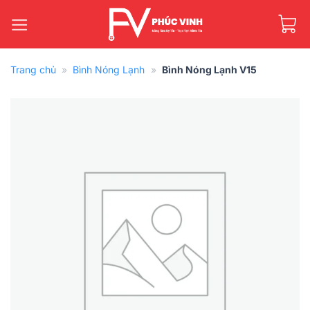
Bỏ
qua
nội
dung
Trang chủ
»
Bình Nóng Lạnh
»
Bình Nóng Lạnh V15