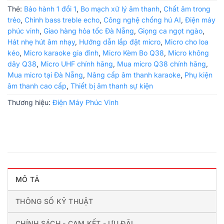
Thẻ:
Bảo hành 1 đổi 1
,
Bo mạch xử lý âm thanh
,
Chất âm trong
trẻo
,
Chỉnh bass treble echo
,
Công nghệ chống hú AI
,
Điện máy
phúc vinh
,
Giao hàng hỏa tốc Đà Nẵng
,
Giọng ca ngọt ngào
,
Hát nhẹ hút âm nhạy
,
Hướng dẫn lắp đặt micro
,
Micro cho loa
kéo
,
Micro karaoke gia đình
,
Micro Kèm Bo Q38
,
Micro không
dây Q38
,
Micro UHF chính hãng
,
Mua micro Q38 chính hãng
,
Mua micro tại Đà Nẵng
,
Nâng cấp âm thanh karaoke
,
Phụ kiện
âm thanh cao cấp
,
Thiết bị âm thanh sự kiện
Thương hiệu:
Điện Máy Phúc Vinh
MÔ TẢ
THÔNG SỐ KỸ THUẬT
CHÍNH SÁCH - CAM KẾT - ƯU ĐÃI