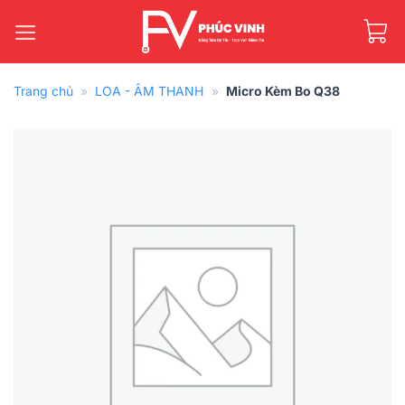
Bỏ
qua
nội
dung
Trang chủ
»
LOA - ÂM THANH
»
Micro Kèm Bo Q38