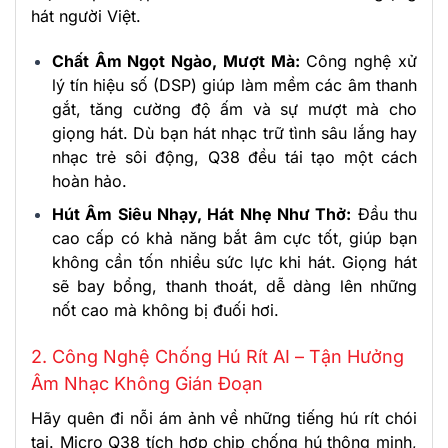
hát người Việt.
Chất Âm Ngọt Ngào, Mượt Mà:
Công nghệ xử
lý tín hiệu số (DSP) giúp làm mềm các âm thanh
gắt, tăng cường độ ấm và sự mượt mà cho
giọng hát. Dù bạn hát nhạc trữ tình sâu lắng hay
nhạc trẻ sôi động, Q38 đều tái tạo một cách
hoàn hảo.
Hút Âm Siêu Nhạy, Hát Nhẹ Như Thở:
Đầu thu
cao cấp có khả năng bắt âm cực tốt, giúp bạn
không cần tốn nhiều sức lực khi hát. Giọng hát
sẽ bay bổng, thanh thoát, dễ dàng lên những
nốt cao mà không bị đuối hơi.
2. Công Nghệ Chống Hú Rít AI – Tận Hưởng
Âm Nhạc Không Gián Đoạn
Hãy quên đi nỗi ám ảnh về những tiếng hú rít chói
tai. Micro Q38 tích hợp chip chống hú thông minh,